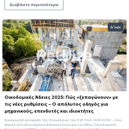
Διαβάστε περισσότερα
4'
min
Οικοδομικές Άδειες 2025: Πώς «ξεπαγώνουν» με
τις νέες ρυθμίσεις – Ο απόλυτος οδηγός για
μηχανικούς, επενδυτές και ιδιοκτήτες
ΕισαγωγήΗ απόφαση της Ολομέλειας του ΣτΕ (146–149/2025) ―που
έκρινε αντισυνταγματικά βασικά κίνητρα του Νέου Οικοδομικού