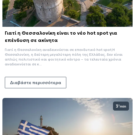
Γιατί η Θεσσαλονίκη είναι το νέο hot spot για
επένδυση σε ακίνητα
Γιατί η Θεσσαλονίκη αναδεικνύεται σε επενδυτικό hot spot;Η
Θεσσαλονίκη, η δεύτερη μεγαλύτερη πόλη της Ελλάδας, δεν είναι
απλώς πολιτιστικό και φοιτητικό κέντρο – τα τελευταία χρόνια
αναδεικνύεται σε κ...
Διαβάστε περισσότερα
3'
min