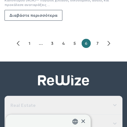
Κανονισμού (ΝΟΚ)― πάγωσε χιλιάδες οικοδομικές άδειες και
προκάλεσε αναταράξεις ...
Διαβάστε περισσότερα
1
…
3
4
5
6
7
Real Estate
×
Εταιρεία