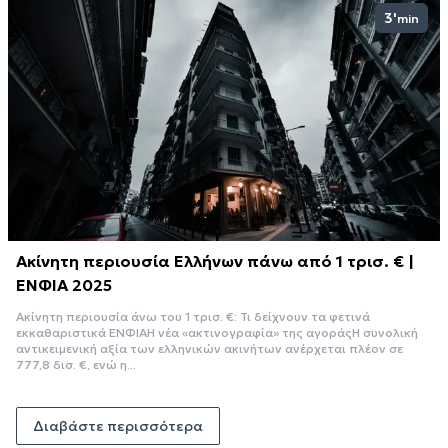
3'
min
Ακίνητη περιουσία Ελλήνων πάνω από 1 τρισ. € |
ΕΝΦΙΑ 2025
Ακίνητη περιουσία άνω του 1 τρισ. €: Τι δείχνουν τα φετινά
εκκαθαριστικά ΕΝΦΙΑΗ νέα «ακτινογραφία» της αγοράςΗ συνολική
αντικειμενική αξία των ελληνικών ακινήτων ανέρχεται πλέον σε
777,8 δισ. €, ενώ η...
Διαβάστε περισσότερα