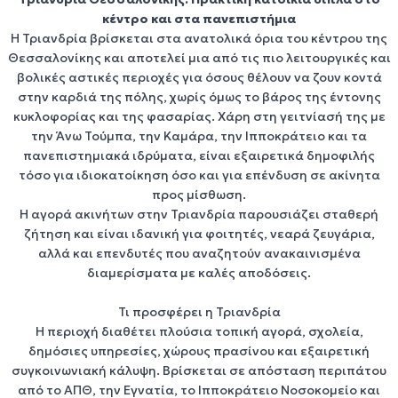
Δείτε τα Ακίνητα
κέντρο και στα πανεπιστήμια
Η
Τριανδρία
βρίσκεται στα ανατολικά όρια του
κέντρου της
Θεσσαλονίκης
και αποτελεί μια από τις πιο λειτουργικές και
βολικές αστικές περιοχές για όσους θέλουν να ζουν κοντά
στην καρδιά της πόλης, χωρίς όμως το βάρος της έντονης
κυκλοφορίας και της φασαρίας. Χάρη στη γειτνίασή της με
την
Άνω Τούμπα
, την
Καμάρα
, την
Ιπποκράτειο
και τα
πανεπιστημιακά ιδρύματα
, είναι εξαιρετικά δημοφιλής
τόσο για
ιδιοκατοίκηση
όσο και για
επένδυση σε ακίνητα
προς μίσθωση
.
Η
αγορά ακινήτων στην Τριανδρία
παρουσιάζει σταθερή
ζήτηση και είναι ιδανική για
φοιτητές
,
νεαρά ζευγάρια
,
αλλά και
επενδυτές
που αναζητούν
ανακαινισμένα
διαμερίσματα
με καλές αποδόσεις.
Τι προσφέρει η Τριανδρία
Η περιοχή διαθέτει πλούσια τοπική αγορά, σχολεία,
δημόσιες υπηρεσίες, χώρους πρασίνου και εξαιρετική
συγκοινωνιακή κάλυψη. Βρίσκεται σε απόσταση περιπάτου
από το
ΑΠΘ
, την
Εγνατία
, το
Ιπποκράτειο Νοσοκομείο
και