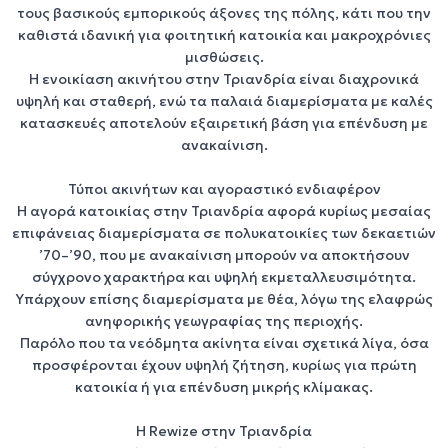
τους βασικούς εμπορικούς άξονες της πόλης, κάτι που την
καθιστά ιδανική για
φοιτητική κατοικία
και
μακροχρόνιες
μισθώσεις
.
Η
ενοικίαση ακινήτου στην Τριανδρία
είναι διαχρονικά
υψηλή και σταθερή, ενώ τα
παλαιά διαμερίσματα με καλές
κατασκευές
αποτελούν εξαιρετική βάση για
επένδυση με
ανακαίνιση
.
Τύποι ακινήτων και αγοραστικό ενδιαφέρον
Η
αγορά κατοικίας στην Τριανδρία
αφορά κυρίως
μεσαίας
επιφάνειας διαμερίσματα
σε πολυκατοικίες των δεκαετιών
’70–’90, που με ανακαίνιση μπορούν να αποκτήσουν
σύγχρονο χαρακτήρα και υψηλή
εκμεταλλευσιμότητα
.
Υπάρχουν επίσης
διαμερίσματα με θέα
, λόγω της ελαφρώς
ανηφορικής γεωγραφίας της περιοχής.
Παρόλο που τα
νεόδμητα ακίνητα
είναι σχετικά λίγα, όσα
προσφέρονται έχουν υψηλή ζήτηση, κυρίως για
πρώτη
κατοικία
ή για
επένδυση μικρής κλίμακας
.
Η Rewize στην Τριανδρία