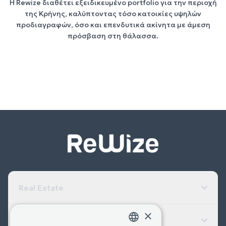
Η
Rewize
διαθέτει εξειδικευμένο portfolio για την περιοχή
της
Κρήνης
, καλύπτοντας τόσο
κατοικίες υψηλών
προδιαγραφών
, όσο και
επενδυτικά ακίνητα
με άμεση
πρόσβαση στη θάλασσα.
Real Estate
×
Εταιρεία