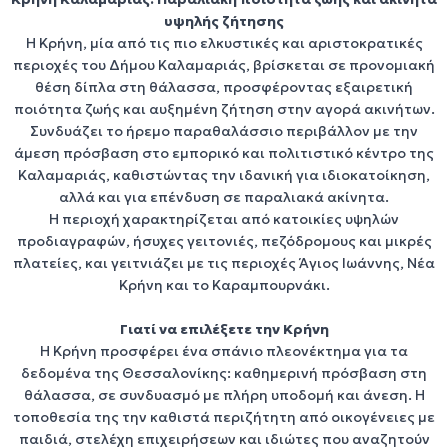
Δείτε τα Ακίνητα
υψηλής ζήτησης
Η
Κρήνη
, μία από τις πιο ελκυστικές και αριστοκρατικές
περιοχές του Δήμου
Καλαμαριάς
, βρίσκεται σε προνομιακή
θέση δίπλα στη θάλασσα, προσφέροντας εξαιρετική
ποιότητα ζωής και αυξημένη ζήτηση στην
αγορά ακινήτων
.
Συνδυάζει το ήρεμο παραθαλάσσιο περιβάλλον με την
άμεση πρόσβαση στο εμπορικό και πολιτιστικό κέντρο της
Καλαμαριάς
, καθιστώντας την ιδανική για
ιδιοκατοίκηση
,
αλλά και για
επένδυση σε παραλιακά ακίνητα
.
Η περιοχή χαρακτηρίζεται από κατοικίες υψηλών
προδιαγραφών, ήσυχες γειτονιές, πεζόδρομους και μικρές
πλατείες, και γειτνιάζει με τις περιοχές
Άγιος Ιωάννης
,
Νέα
Κρήνη
και το
Καραμπουρνάκι
.
Γιατί να επιλέξετε την Κρήνη
Η
Κρήνη
προσφέρει ένα σπάνιο πλεονέκτημα για τα
δεδομένα της Θεσσαλονίκης:
καθημερινή πρόσβαση στη
θάλασσα
, σε συνδυασμό με πλήρη υποδομή και άνεση. Η
τοποθεσία της την καθιστά περιζήτητη από
οικογένειες με
παιδιά
,
στελέχη επιχειρήσεων
και
ιδιώτες
που αναζητούν