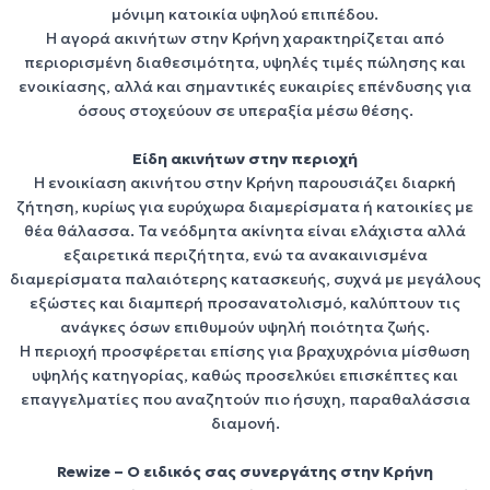
μόνιμη κατοικία υψηλού επιπέδου
.
Η
αγορά ακινήτων στην Κρήνη
χαρακτηρίζεται από
περιορισμένη διαθεσιμότητα, υψηλές τιμές πώλησης και
ενοικίασης, αλλά και σημαντικές ευκαιρίες
επένδυσης
για
όσους στοχεύουν σε
υπεραξία μέσω θέσης
.
Είδη ακινήτων στην περιοχή
Η
ενοικίαση ακινήτου στην Κρήνη
παρουσιάζει διαρκή
ζήτηση, κυρίως για
ευρύχωρα διαμερίσματα
ή
κατοικίες με
θέα θάλασσα
. Τα
νεόδμητα ακίνητα
είναι ελάχιστα αλλά
εξαιρετικά περιζήτητα, ενώ τα
ανακαινισμένα
διαμερίσματα
παλαιότερης κατασκευής, συχνά με μεγάλους
εξώστες και διαμπερή προσανατολισμό, καλύπτουν τις
ανάγκες όσων επιθυμούν
υψηλή ποιότητα ζωής
.
Η περιοχή προσφέρεται επίσης για
βραχυχρόνια μίσθωση
υψηλής κατηγορίας
, καθώς προσελκύει επισκέπτες και
επαγγελματίες που αναζητούν πιο ήσυχη, παραθαλάσσια
διαμονή.
Rewize – Ο ειδικός σας συνεργάτης στην Κρήνη