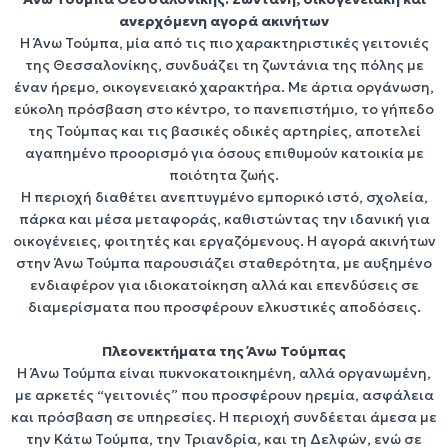
Δείτε τα Ακίνητα
ανερχόμενη αγορά ακινήτων
Η
Άνω Τούμπα
, μία από τις πιο χαρακτηριστικές γειτονιές
της
Θεσσαλονίκης
, συνδυάζει τη ζωντάνια της πόλης με
έναν ήρεμο, οικογενειακό χαρακτήρα. Με άρτια οργάνωση,
εύκολη πρόσβαση στο
κέντρο
, το
πανεπιστήμιο
, το
γήπεδο
της Τούμπας
και τις βασικές οδικές αρτηρίες, αποτελεί
αγαπημένο προορισμό για όσους επιθυμούν
κατοικία με
ποιότητα ζωής
.
Η περιοχή διαθέτει ανεπτυγμένο εμπορικό ιστό, σχολεία,
πάρκα και μέσα μεταφοράς, καθιστώντας την ιδανική για
οικογένειες
,
φοιτητές
και
εργαζόμενους
. Η
αγορά ακινήτων
στην Άνω Τούμπα
παρουσιάζει σταθερότητα, με αυξημένο
ενδιαφέρον για
ιδιοκατοίκηση
αλλά και
επενδύσεις σε
διαμερίσματα
που προσφέρουν ελκυστικές αποδόσεις.
Πλεονεκτήματα της Άνω Τούμπας
Η
Άνω Τούμπα
είναι πυκνοκατοικημένη, αλλά οργανωμένη,
με αρκετές “γειτονιές” που προσφέρουν ηρεμία, ασφάλεια
και πρόσβαση σε υπηρεσίες. Η περιοχή συνδέεται άμεσα με
την
Κάτω Τούμπα
, την
Τριανδρία
, και τη
Δελφών
, ενώ σε