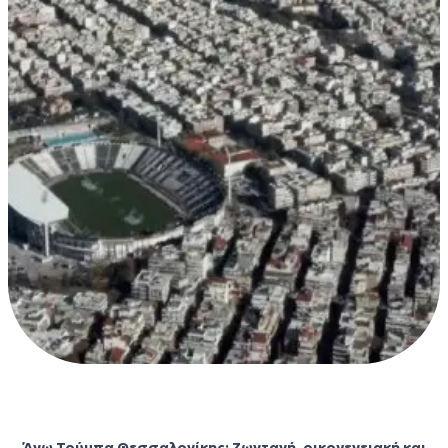
Ano Toumpa
Άνω Τούμπα Θεσσαλονίκης: Ζωντανή, οικογενειακή και