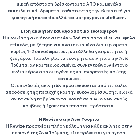
μικρή απόσταση βρίσκονται το
ΑΠΘ
και μεγάλα
εκπαιδευτικά ιδρύματα, καθιστώντας την ελκυστική για
φοιτητική κατοικία
αλλά και
μακροχρόνια μίσθωση
.
Είδη ακινήτων και αγοραστικό ενδιαφέρον
Η
ενοικίαση ακινήτου στην Άνω Τούμπα
παραμένει σε υψηλά
επίπεδα, με ζήτηση για
ανακαινισμένα διαμερίσματα
,
κυρίως 1–2 υπνοδωματίων, κατάλληλα για φοιτητές ή
ζευγάρια. Παράλληλα, τα
νεόδμητα ακίνητα στην Άνω
Τούμπα
, αν και περιορισμένα, συγκεντρώνουν έντονο
ενδιαφέρον από οικογένειες και αγοραστές πρώτης
κατοικίας.
Οι
επενδυτές ακινήτων
προσελκύονται από τις καλές
αποδόσεις της περιοχής και την ευκολία μίσθωσης, ειδικά
αν τα ακίνητα βρίσκονται κοντά σε συγκοινωνιακούς
κόμβους ή έχουν ανακαινιστεί πρόσφατα.
Η Rewize στην Άνω Τούμπα
Η
Rewize
προσφέρει πλήρη κάλυψη για κάθε ακίνητο στην
περιοχή της
Άνω Τούμπας
, είτε πρόκειται για
αγορά
,