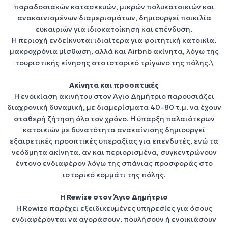
παραδοσιακών κατασκευών, μικρών πολυκατοικιών και
ανακαινισμένων διαμερισμάτων
, δημιουργεί ποικιλία
ευκαιριών για
ιδιοκατοίκηση
και
επένδυση
.
Η περιοχή ενδείκνυται ιδιαίτερα για
φοιτητική κατοικία
,
μακροχρόνια μίσθωση
, αλλά και
Airbnb ακίνητα
, λόγω της
τουριστικής κίνησης στο ιστορικό τρίγωνο της πόλης.\
Ακίνητα και προοπτικές
Η
ενοικίαση ακινήτου στον Άγιο Δημήτριο
παρουσιάζει
διαχρονική δυναμική, με διαμερίσματα 40–80 τ.μ. να έχουν
σταθερή ζήτηση όλο τον χρόνο. Η ύπαρξη
παλαιότερων
κατοικιών
με δυνατότητα ανακαίνισης δημιουργεί
εξαιρετικές προοπτικές
υπεραξίας
για
επενδυτές
, ενώ τα
νεόδμητα ακίνητα
, αν και περιορισμένα, συγκεντρώνουν
έντονο ενδιαφέρον λόγω της σπάνιας προσφοράς στο
ιστορικό κομμάτι της πόλης.
Η Rewize στον Άγιο Δημήτριο
Η
Rewize
παρέχει εξειδικευμένες υπηρεσίες για όσους
ενδιαφέρονται να
αγοράσουν
,
πουλήσουν
ή
ενοικιάσουν