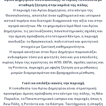
Δείτε τα Ακίνητα
σταθερή ζήτηση στην καρδιά της πόλης
Η περιοχή του
Αγίου Δημητρίου
, στο κέντρο της
Θεσσαλονίκης
, αποτελεί έναν εμβληματικό και ιστορικό
αστικό πυρήνα που διατηρεί διαχρονικά την αξία του στην
αγορά ακινήτων
. Με το φημισμένο
Ιερό Ναό του Αγίου
Δημητρίου
, τις γειτνιάζουσες πανεπιστημιακές σχολές και
την άμεση πρόσβαση στο
Ιστορικό Κέντρο
, η περιοχή
συνδυάζει το θρησκευτικό, πολιτιστικό και φοιτητικό
στοιχείο με ζωντανή καθημερινότητα.
Η
αγορά ακινήτων στον Άγιο Δημήτριο
παρουσιάζει
ενδιαφέρον τόσο για
φοιτητές
όσο και για
επενδυτές
,
κυρίως λόγω της εγγύτητας σε ΑΠΘ, ΕΚΠΑ, σχολές υγείας και
τη
Ροτόντα
, περιοχές με υψηλή ζήτηση για
μισθώσεις
μικρών διαμερισμάτων
και
βραχυχρόνια μίσθωση
.
Γιατί να επιλέξει κανείς την περιοχή
Η τοποθεσία του
Αγίου Δημητρίου
είναι στρατηγική:
προσφέρει άμεση πρόσβαση στο
κέντρο της πόλης
, τη
Νέα
Παραλία
, το
Πανεπιστημιακό campus
και περιοχές όπως η
Άνω Πόλη
, η
Ροτόντα
και τα
Κάστρα
. Ταυτόχρονα, η ύπαρξη