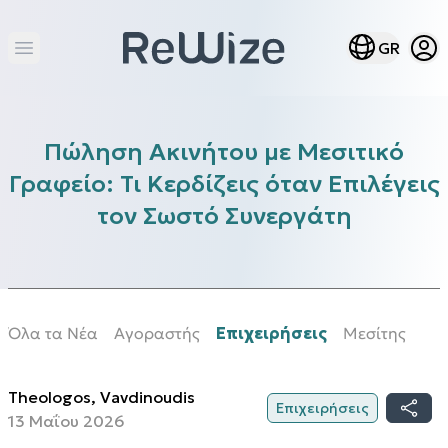
Open
Open lang m
GR
Open main menu
Πώληση Ακινήτου με Μεσιτικό
Γραφείο: Τι Κερδίζεις όταν Επιλέγεις
τον Σωστό Συνεργάτη
Όλα τα Νέα
Αγοραστής
Επιχειρήσεις
Μεσίτης
Σπί
Theologos
,
Vavdinoudis
Επιχειρήσεις
13 Μαΐου 2026