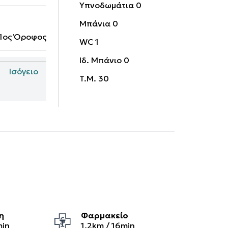
Υπνοδωμάτια
0
Μπάνια
0
1ος Όροφος
WC
1
Ιδ. Μπάνιο
0
Ισόγειο
T.M.
30
η
Φαρμακείο
min
1.2
km /
16
min