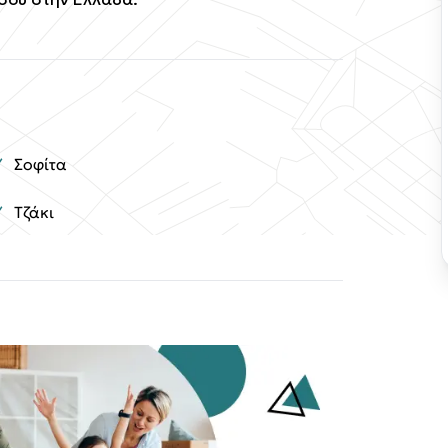
Σοφίτα
Τζάκι