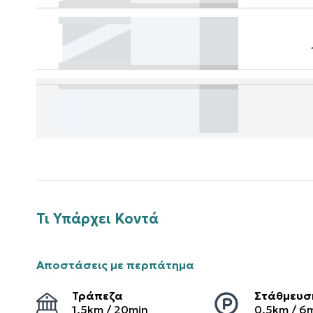
Τι Υπάρχει Κοντά
Αποστάσεις με περπάτημα
Τράπεζα
Στάθμευσ
1.5
km /
20
min
0.5
km /
6