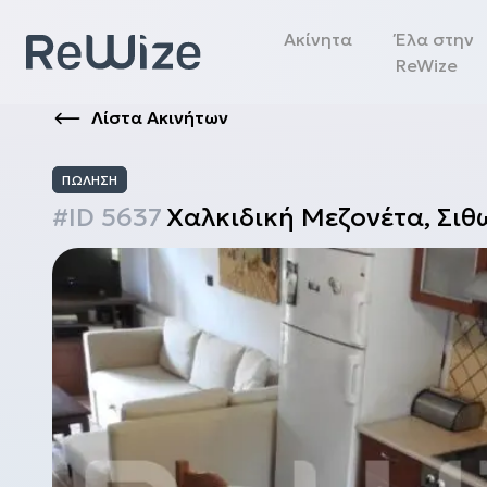
Ακίνητα
Έλα στην
ReWize
Λίστα Ακινήτων
ΠΏΛΗΣΗ
#ID
5637
Χαλκιδική
Μεζονέτα
,
Σιθ