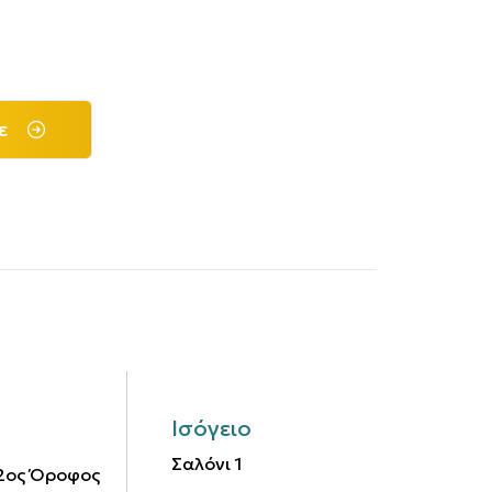
ε
Ισόγειο
Σαλόνι
1
2ος Όροφος