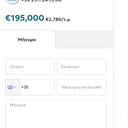
€195,000
€2,786
/
τ.μ.
Μήνυμα