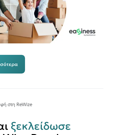
σσότερα
αφή στη ReWize
αι
ξεκλείδωσε