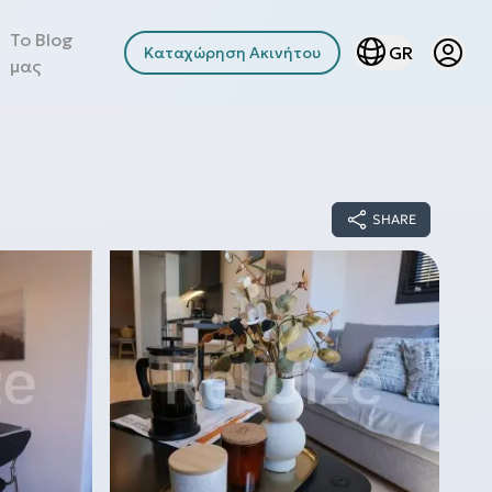
Το Blog
Open u
Open lang men
GR
Καταχώρηση Ακινήτου
μας
SHARE