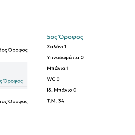
5ος Όροφος
Σαλόνι
1
6ος Όροφος
Υπνοδωμάτια
0
Μπάνια
1
WC
0
ς Όροφος
Ιδ. Μπάνιο
0
T.M.
34
4ος Όροφος