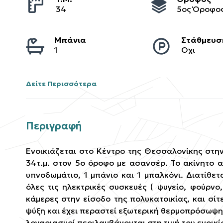
34
5ος Όροφο
Μπάνια
Στάθμευσ
1
Οχι
Δείτε Περισσότερα
Περιγραφή
Ενοικιάζεται στο Κέντρο της Θεσσαλονίκης στην
34τ.μ. στον 5ο όροφο με ασανσέρ. Το ακίνητο α
υπνοδωμάτιο, 1 μπάνιο και 1 μπαλκόνι. Διατίθε
όλες τις ηλεκτρικές συσκευές ( ψυγείο, φούρνο
κάμερες στην είσοδο της πολυκατοικίας, και σίτε
ψύξη και έχει περαστεί εξωτερική θερμοπρόσωψη 
λογαριασμοί περιλαμβάνονται στη τιμή του ενοικί