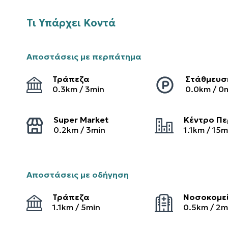
Τι Υπάρχει Κοντά
Αποστάσεις με περπάτημα
Τράπεζα
Στάθμευσ
0.3
km /
3
min
0.0
km /
0
Super Market
Κέντρο Πε
0.2
km /
3
min
1.1
km /
15
m
Αποστάσεις με οδήγηση
Τράπεζα
Νοσοκομε
1.1
km /
5
min
0.5
km /
2
m