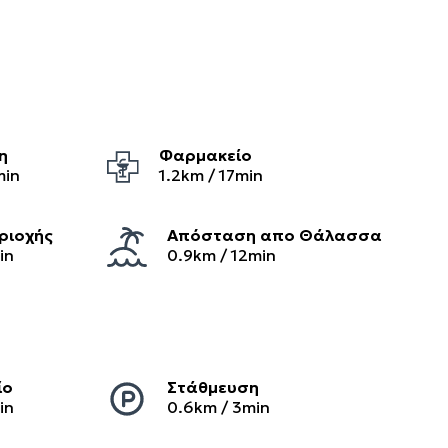
η
Φαρμακείο
min
1.2
km /
17
min
ριοχής
Απόσταση απο Θάλασσα
in
0.9km / 12min
ίο
Στάθμευση
in
0.6
km /
3
min