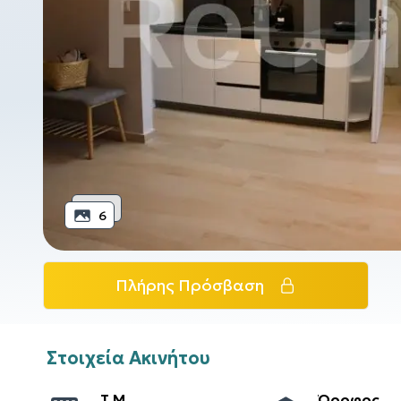
6
Πλήρης Πρόσβαση
Στοιχεία Ακινήτου
T.M.
Όροφος