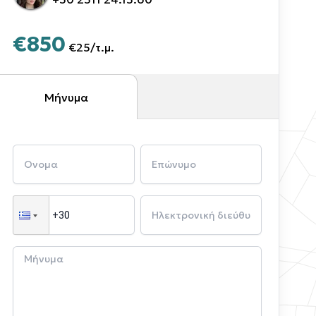
€850
€25
/
τ.μ.
Μήνυμα