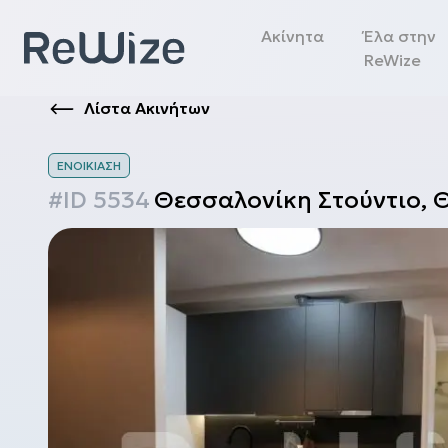
Ακίνητα
Έλα στην
ReWize
Λίστα Ακινήτων
ΕΝΟΙΚΊΑΣΗ
#ID
5534
Θεσσαλονίκη
Στούντιο
,
Θ