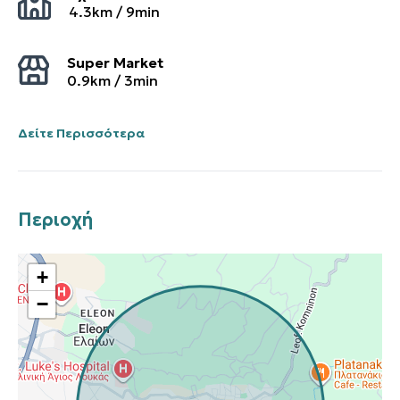
4.3
km /
9
min
Super Market
0.9
km /
3
min
Δείτε Περισσότερα
Περιοχή
+
−