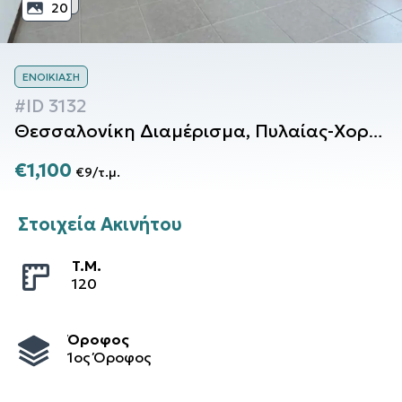
20
ΕΝΟΙΚΊΑΣΗ
#ID
3132
Θεσσαλονίκη
Διαμέρισμα
,
Πυλαίας-Χορτιάτη
€1,100
€9
/
τ.μ.
Στοιχεία Ακινήτου
T.M.
120
Όροφος
1ος Όροφος