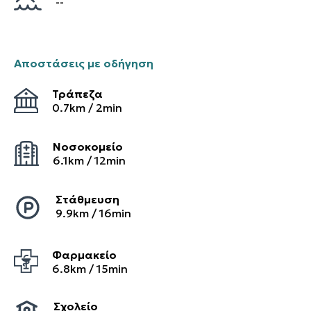
--
Αποστάσεις με οδήγηση
Τράπεζα
0.7
km /
2
min
Νοσοκομείο
6.1
km /
12
min
Στάθμευση
9.9
km /
16
min
Φαρμακείο
6.8
km /
15
min
Σχολείο