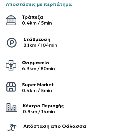
Αποστάσεις με περπάτημα
Τράπεζα
0.4
km /
5
min
Στάθμευση
8.1
km /
104
min
Φαρμακείο
6.3
km /
80
min
Super Market
0.4
km /
5
min
Κέντρο Περιοχής
0.9
km /
14
min
Απόσταση απο Θάλασσα