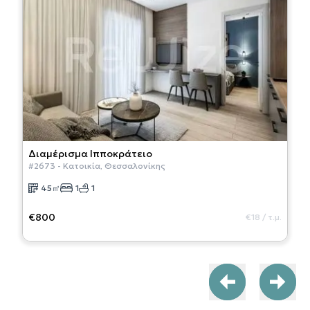
Διαμέρισμα
Ιπποκράτειο
#
2673
-
Κατοικία
,
Θεσσαλονίκης
45
㎡
1
1
€800
€18
/
τ.μ.