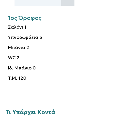
1ος Όροφος
Σαλόνι
1
Υπνοδωμάτια
3
Μπάνια
2
WC
2
Ιδ. Μπάνιο
0
T.M.
120
Τι Υπάρχει Κοντά