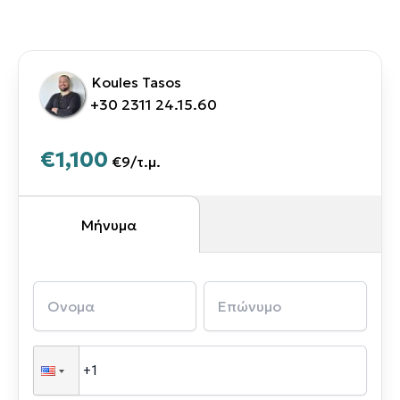
Koules Tasos
+30 2311 24.15.60
€1,100
€9
/
τ.μ.
Μήνυμα