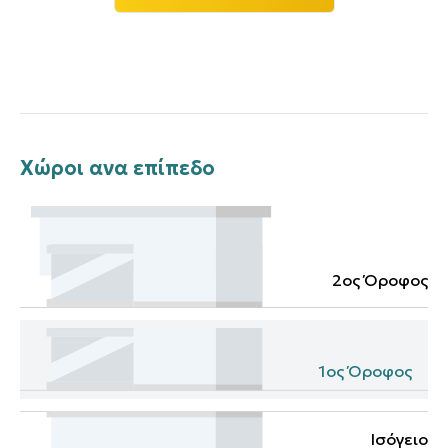
Χώροι ανα επίπεδο
2ος Όροφος
1ος Όροφος
Ισόγειο