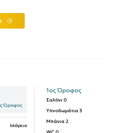
ε
1ος Όροφος
Σαλόνι
0
ος Όροφος
Υπνοδωμάτια
3
Μπάνια
2
Ισόγειο
WC
0