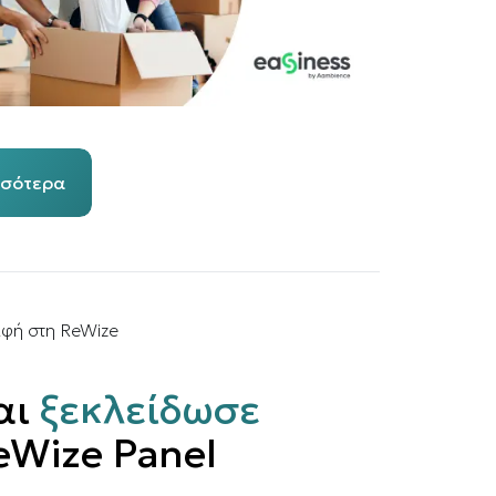
σσότερα
αφή στη ReWize
αι
ξεκλείδωσε
eWize Panel