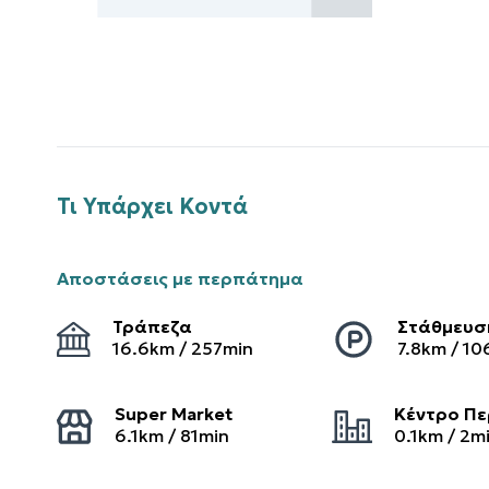
Τι Υπάρχει Κοντά
Αποστάσεις με περπάτημα
Τράπεζα
Στάθμευσ
16.6
km /
257
min
7.8
km /
10
Super Market
Κέντρο Πε
6.1
km /
81
min
0.1
km /
2
m