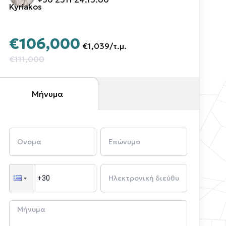
Kyriakos
€106,000
€1,039
/
τ.μ.
€111,000
Μήνυμα