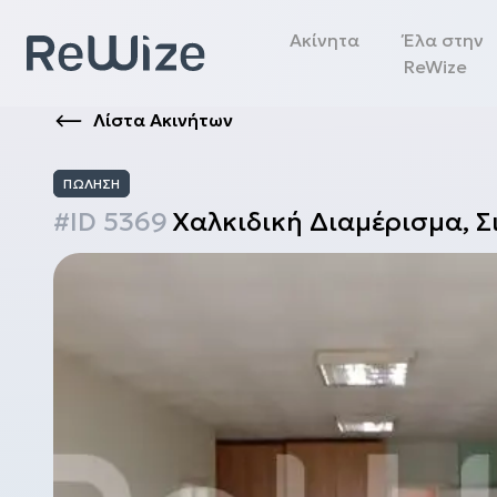
Ακίνητα
Έλα στην
ReWize
Λίστα Ακινήτων
ΠΏΛΗΣΗ
#ID
5369
Χαλκιδική
Διαμέρισμα
,
Σ