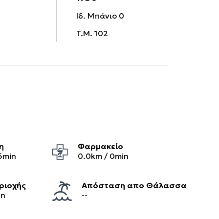
Ιδ. Μπάνιο
0
T.M.
102
η
Φαρμακείο
6
min
0.0
km /
0
min
ριοχής
Απόσταση απο Θάλασσα
in
--