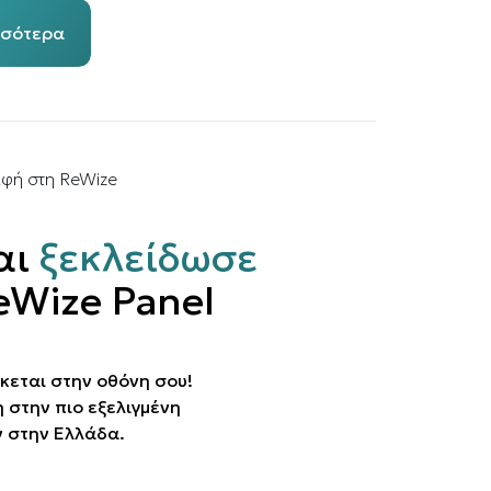
σσότερα
αφή στη ReWize
αι
ξεκλείδωσε
eWize Panel
κεται στην οθόνη σου!
στην πιο εξελιγμένη
 στην Ελλάδα.