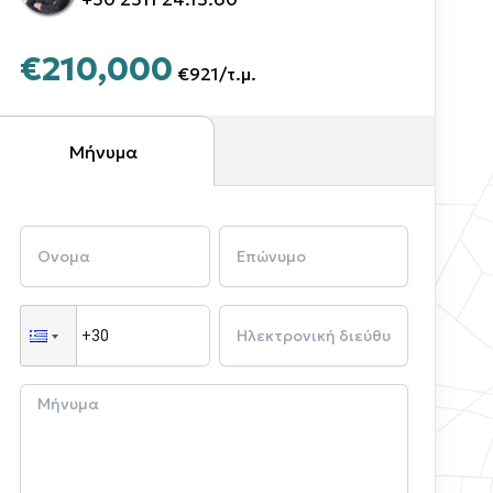
€210,000
€921
/
τ.μ.
Μήνυμα