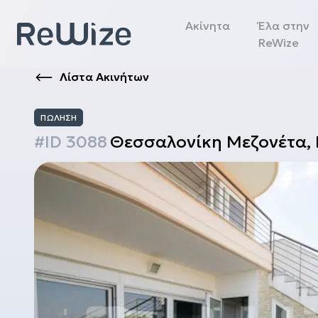
Ακίνητα
Έλα στην
ReWize
Λίστα Ακινήτων
ΠΏΛΗΣΗ
#ID
3088
Θεσσαλονίκη
Μεζονέτα
,