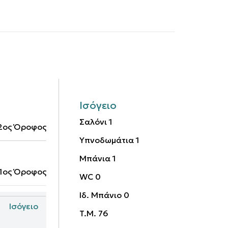
Ισόγειο
Σαλόνι
1
2ος Όροφος
Υπνοδωμάτια
1
Μπάνια
1
1ος Όροφος
WC
0
Ιδ. Μπάνιο
0
Ισόγειο
T.M.
76