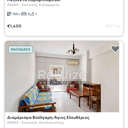
#
6899
-
Κατοικία
,
Καλαμαριάς
135
㎡
3
1
€1,400
€10
/
τ.μ.
ΕΝΟΙΚΊΑΣΗ
Διαμέρισμα
Βούλγαρη-Άγιος Ελευθέριος
#
6893
-
Κατοικία
,
Θεσσαλονίκης