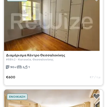
Διαμέρισμα
Κέντρο Θεσσαλονίκης
#
6842
-
Κατοικία
,
Θεσσαλονίκης
90
㎡
2
1
€600
€7
/
τ.μ.
ΕΝΟΙΚΊΑΣΗ