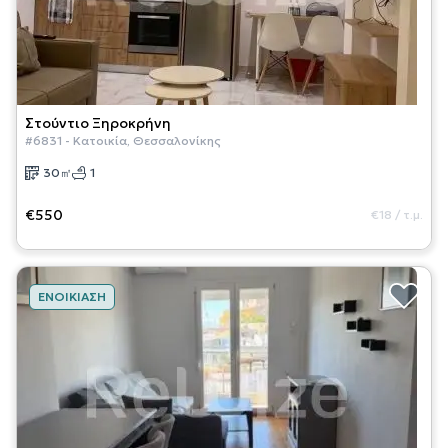
Στούντιο
Ξηροκρήνη
#
6831
-
Κατοικία
,
Θεσσαλονίκης
30
㎡
1
€550
€18
/
τ.μ.
ΕΝΟΙΚΊΑΣΗ