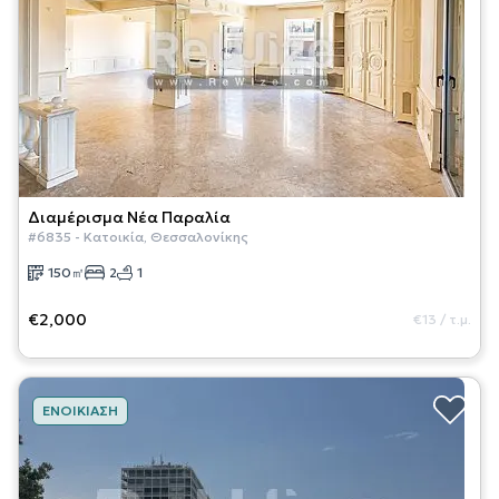
Διαμέρισμα
Νέα Παραλία
#
6835
-
Κατοικία
,
Θεσσαλονίκης
150
㎡
2
1
€2,000
€13
/
τ.μ.
ΕΝΟΙΚΊΑΣΗ