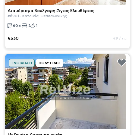
Διαμέρισμα
Βούλγαρη-Άγιος Ελευθέριος
#
6901
-
Κατοικία
,
Θεσσαλονίκης
60
㎡
2
1
€530
€9
/
τ.μ.
ΕΝΟΙΚΊΑΣΗ
ΠΟΛΥΤΕΛΈΣ
Μεζονέτα
Καραμπουρνάκι