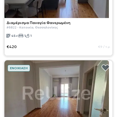
Διαμέρισμα
Παναγία Φανερωμένη
#
6822
-
Κατοικία
,
Θεσσαλονίκης
45
㎡
1
1
€420
€9
/
τ.μ.
ΕΝΟΙΚΊΑΣΗ