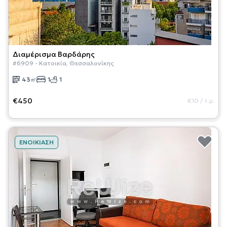
Διαμέρισμα
Βαρδάρης
#
6909
-
Κατοικία
,
Θεσσαλονίκης
43
㎡
1
1
€450
€10
/
τ.μ.
ΕΝΟΙΚΊΑΣΗ