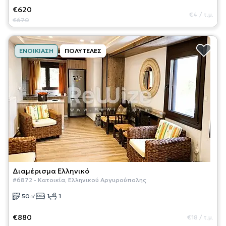
€620
€4
/
τ.μ.
€670
ΕΝΟΙΚΊΑΣΗ
ΠΟΛΥΤΕΛΈΣ
Διαμέρισμα
Ελληνικό
#
6872
-
Κατοικία
,
Ελληνικού Αργυρούπολης
50
㎡
1
1
€880
€18
/
τ.μ.