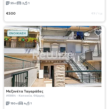
55
㎡
2
1
€500
€9
/
τ.μ.
ΕΝΟΙΚΊΑΣΗ
Μεζονέτα
Ταγαράδες
#
6884
-
Κατοικία
,
Θέρμης
150
㎡
4
1