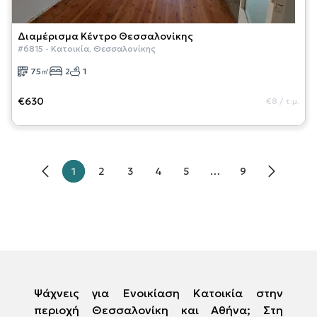
Διαμέρισμα
Κέντρο Θεσσαλονίκης
#
6815
-
Κατοικία
,
Θεσσαλονίκης
75
㎡
2
1
€630
€8
/
τ.μ.
1
2
3
4
5
…
9
Ψάχνεις για Ενοικίαση Κατοικία στην
περιοχή Θεσσαλονίκη και Αθήνα; Στη