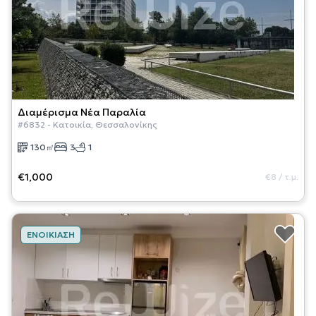
Διαμέρισμα
Νέα Παραλία
#
6832
-
Κατοικία
,
Θεσσαλονίκης
130
㎡
3
1
€1,000
€8
/
τ.μ.
ΕΝΟΙΚΊΑΣΗ