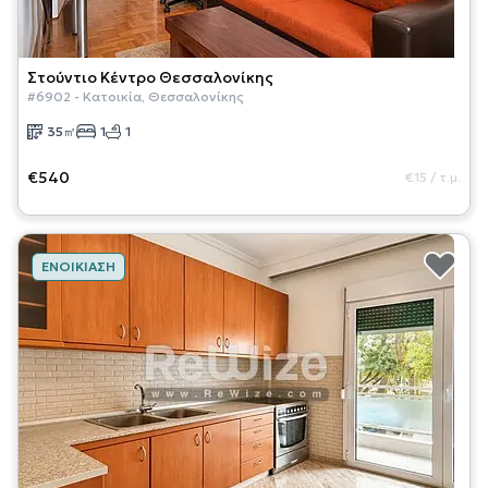
Στούντιο
Κέντρο Θεσσαλονίκης
#
6902
-
Κατοικία
,
Θεσσαλονίκης
35
㎡
1
1
€540
€15
/
τ.μ.
ΕΝΟΙΚΊΑΣΗ