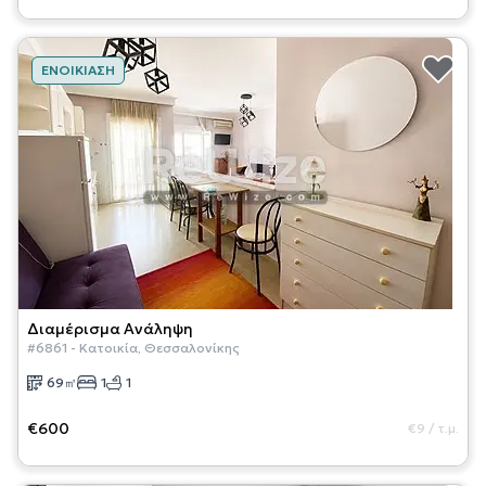
ΕΝΟΙΚΊΑΣΗ
Διαμέρισμα
Ανάληψη
#
6861
-
Κατοικία
,
Θεσσαλονίκης
69
㎡
1
1
€600
€9
/
τ.μ.