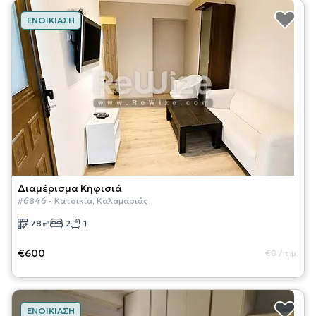
ΕΝΟΙΚΊΑΣΗ
Διαμέρισμα
Κηφισιά
#
6846
-
Κατοικία
,
Καλαμαριάς
78
㎡
2
1
€600
€8
/
τ.μ.
ΕΝΟΙΚΊΑΣΗ