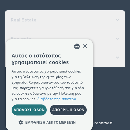
Real Estate
Εταιρεία
×
Αυτός ο ιστότοπος
Χρήσιμοι Σύνδεσμοι
GREEK
χρησιμοποιεί cookies
ENGLISH
Αυτός ο ιστότοπος χρησιμοποιεί cookies
για τη βελτίωση της εμπειρίας των
(+30) 2311 24.15.60
χρηστών. Χρησιμοποιώντας τον ιστότοπό
μας, παρέχετε τη συγκατάθεσή σας για όλα
Facebook
Instagram
LinkedIn
τα cookies σύμφωνα με την Πολιτική μας
για τα cookies.
Διαβάστε περισσότερα
Γ.Ε.ΜΗ. 181367406000
ΑΠΟΔΟΧΉ ΌΛΩΝ
ΑΠΌΡΡΙΨΗ ΌΛΩΝ
ΕΜΦΆΝΙΣΗ ΛΕΠΤΟΜΕΡΕΙΏΝ
Copyright © 2023-
2026
All rights reserved