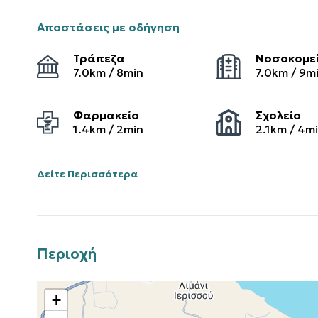
Αποστάσεις με οδήγηση
Τράπεζα
Νοσοκομε
7.0
km /
8
min
7.0
km /
9
m
Φαρμακείο
Σχολείο
1.4
km /
2
min
2.1
km /
4
m
Δείτε Περισσότερα
Περιοχή
+