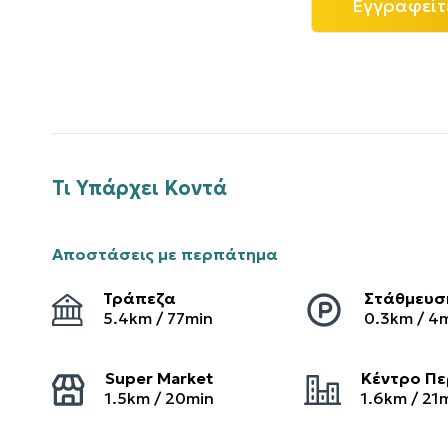
Εγγραφείτ
Τι Υπάρχει Κοντά
Αποστάσεις με περπάτημα
Τράπεζα
Στάθμευσ
5.4
km /
77
min
0.3
km /
4
Super Market
Κέντρο Πε
1.5
km /
20
min
1.6
km /
21