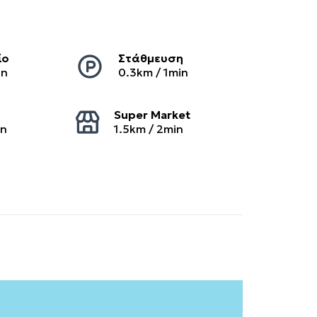
ίο
Στάθμευση
in
0.3
km /
1
min
Super Market
in
1.5
km /
2
min