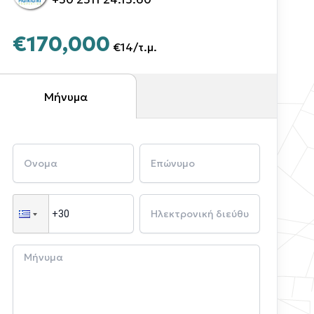
€170,000
€14
/
τ.μ.
Μήνυμα