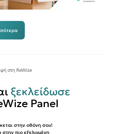
σσότερα
αφή στη ReWize
αι
ξεκλείδωσε
eWize Panel
κεται στην οθόνη σου!
στην πιο εξελιγμένη