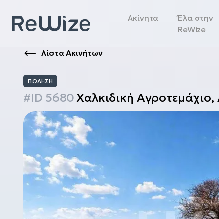
Ακίνητα
Έλα στην
ReWize
Λίστα Ακινήτων
ΠΏΛΗΣΗ
#ID
5680
Χαλκιδική
Αγροτεμάχιο
,