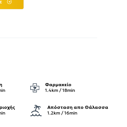
ε
η
Φαρμακείο
min
1.4
km /
18
min
ριοχής
Απόσταση απο Θάλασσα
min
1.2km / 16min