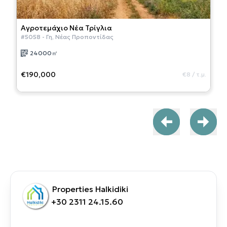
Αγροτεμάχιο
Νέα Τρίγλια
#
5058
-
Γη
,
Νέας Προποντίδας
24000
㎡
€190,000
€8
/
τ.μ.
Properties Halkidiki
+30 2311 24.15.60