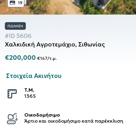
19
ΠΏΛΗΣΗ
#ID
5606
Χαλκιδική
Αγροτεμάχιο
,
Σιθωνίας
€200,000
€147
/
τ.μ.
Στοιχεία Ακινήτου
T.M.
1365
Οικοδομήσιμο
Άρτιο και οικοδομήσιμο κατά παρέκκλιση