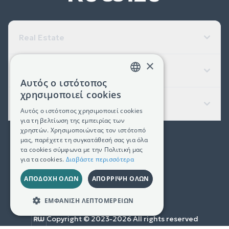
Real Estate
×
Εταιρεία
Αυτός ο ιστότοπος
GREEK
χρησιμοποιεί cookies
Χρήσιμοι Σύνδεσμοι
ENGLISH
Αυτός ο ιστότοπος χρησιμοποιεί cookies
για τη βελτίωση της εμπειρίας των
χρηστών. Χρησιμοποιώντας τον ιστότοπό
μας, παρέχετε τη συγκατάθεσή σας για όλα
(+30) 2311 24.15.60
τα cookies σύμφωνα με την Πολιτική μας
για τα cookies.
Διαβάστε περισσότερα
Facebook
Instagram
LinkedIn
ΑΠΟΔΟΧΉ ΌΛΩΝ
ΑΠΌΡΡΙΨΗ ΌΛΩΝ
Γ.Ε.ΜΗ. 181367406000
ΕΜΦΆΝΙΣΗ ΛΕΠΤΟΜΕΡΕΙΏΝ
Copyright © 2023-
2026
All rights reserved