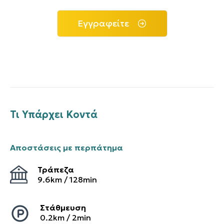
Εγγραφείτε
Τι Υπάρχει Κοντά
Αποστάσεις με περπάτημα
Τράπεζα
9.6
km /
128
min
Στάθμευση
0.2
km /
2
min