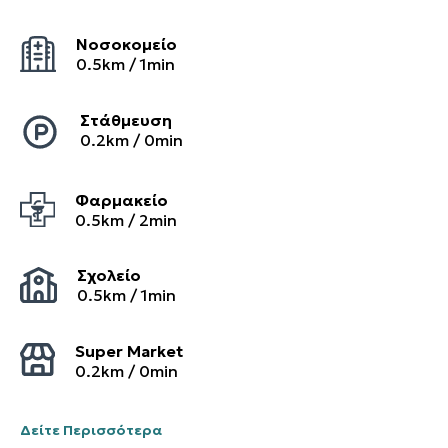
Νοσοκομείο
0.5
km /
1
min
Στάθμευση
0.2
km /
0
min
Φαρμακείο
0.5
km /
2
min
Σχολείο
0.5
km /
1
min
Super Market
0.2
km /
0
min
Δείτε Περισσότερα