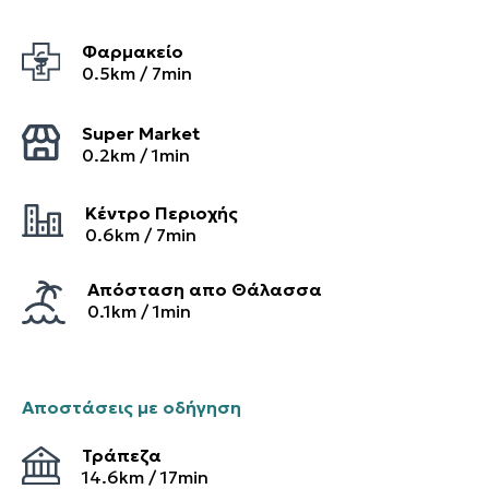
Φαρμακείο
0.5
km /
7
min
Super Market
0.2
km /
1
min
Κέντρο Περιοχής
0.6
km /
7
min
Απόσταση απο Θάλασσα
0.1km / 1min
Αποστάσεις με οδήγηση
Τράπεζα
14.6
km /
17
min