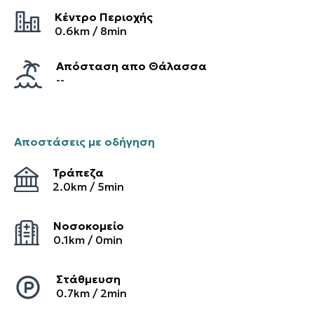
Κέντρο Περιοχής
0.6
km /
8
min
Απόσταση απο Θάλασσα
--
Αποστάσεις με οδήγηση
Τράπεζα
2.0
km /
5
min
Νοσοκομείο
0.1
km /
0
min
Στάθμευση
0.7
km /
2
min