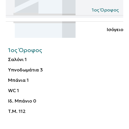
1ος Όροφος
Ισόγειο
1ος Όροφος
Σαλόνι
1
Υπνοδωμάτια
3
Μπάνια
1
WC
1
Ιδ. Μπάνιο
0
T.M.
112