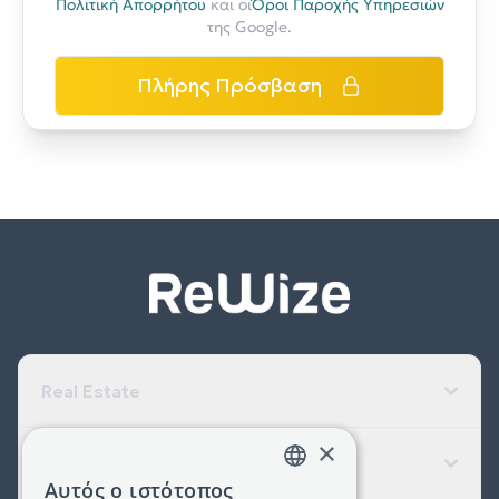
Πολιτική Απορρήτου
και οι
Όροι Παροχής Υπηρεσιών
της Google.
Πλήρης Πρόσβαση
Real Estate
×
Εταιρεία
Αυτός ο ιστότοπος
GREEK