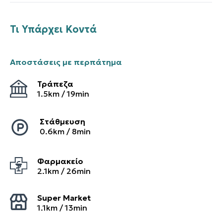
Τι Υπάρχει Κοντά
Αποστάσεις με περπάτημα
Τράπεζα
1.5
km /
19
min
Στάθμευση
0.6
km /
8
min
Φαρμακείο
2.1
km /
26
min
Super Market
1.1
km /
13
min