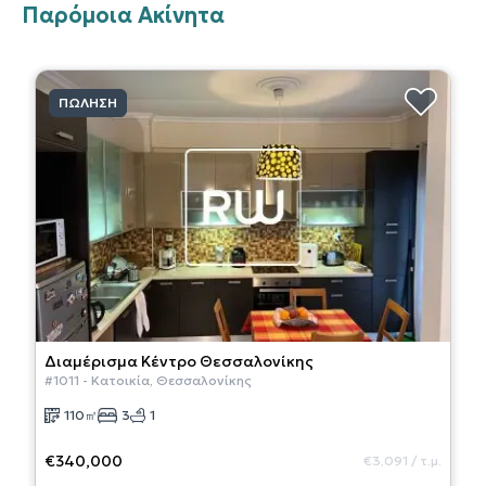
Παρόμοια Ακίνητα
ΠΏΛΗΣΗ
Διαμέρισμα
Κέντρο Θεσσαλονίκης
#
1011
-
Κατοικία
,
Θεσσαλονίκης
110
㎡
3
1
€340,000
€3,091
/
τ.μ.