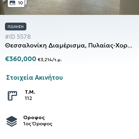
10
ΠΏΛΗΣΗ
#ID
5578
Θεσσαλονίκη
Διαμέρισμα
,
Πυλαίας-Χορτιάτη
€360,000
€3,214
/
τ.μ.
Στοιχεία Ακινήτου
T.M.
112
Όροφος
1ος Όροφος