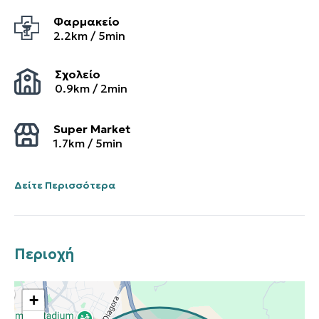
Φαρμακείο
2.2
km /
5
min
Σχολείο
0.9
km /
2
min
Super Market
1.7
km /
5
min
Δείτε Περισσότερα
Περιοχή
+