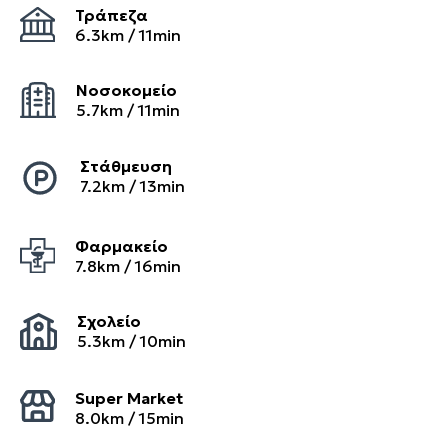
Τράπεζα
6.3
km /
11
min
Νοσοκομείο
5.7
km /
11
min
Στάθμευση
7.2
km /
13
min
Φαρμακείο
7.8
km /
16
min
Σχολείο
5.3
km /
10
min
Super Market
8.0
km /
15
min