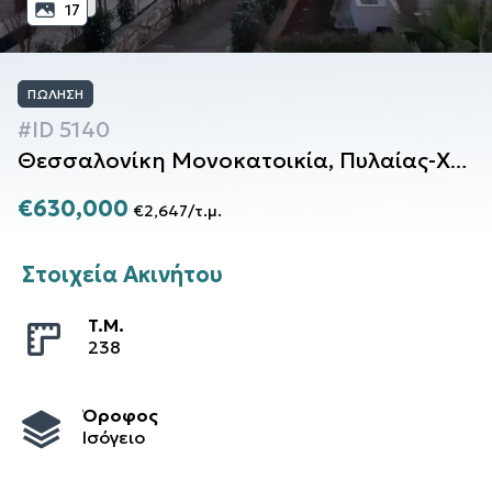
17
ΠΏΛΗΣΗ
#ID
5140
Θεσσαλονίκη
Μονοκατοικία
,
Πυλαίας-Χορτιάτη
€630,000
€2,647
/
τ.μ.
Στοιχεία Ακινήτου
T.M.
238
Όροφος
Ισόγειο