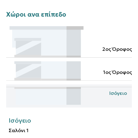
Χώροι ανα επίπεδο
2ος Όροφος
1ος Όροφος
Ισόγειο
Ισόγειο
Σαλόνι
1