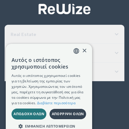
Real Estate
×
Εταιρεία
Αυτός ο ιστότοπος
GREEK
χρησιμοποιεί cookies
Χρήσιμοι Σύνδεσμοι
ENGLISH
Αυτός ο ιστότοπος χρησιμοποιεί cookies
για τη βελτίωση της εμπειρίας των
χρηστών. Χρησιμοποιώντας τον ιστότοπό
μας, παρέχετε τη συγκατάθεσή σας για όλα
(+30) 2311 24.15.60
τα cookies σύμφωνα με την Πολιτική μας
για τα cookies.
Διαβάστε περισσότερα
Facebook
Instagram
LinkedIn
ΑΠΟΔΟΧΉ ΌΛΩΝ
ΑΠΌΡΡΙΨΗ ΌΛΩΝ
Γ.Ε.ΜΗ. 181367406000
ΕΜΦΆΝΙΣΗ ΛΕΠΤΟΜΕΡΕΙΏΝ