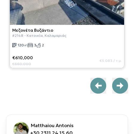
Μεζονέτα
Βυζάντιο
#
2148
-
Κατοικία
,
Καλαμαριάς
120
㎡
3
2
€610,000
€5,083
/
τ.μ.
€660,000
Matthaiou Antonis
+30 2311 24.15.60