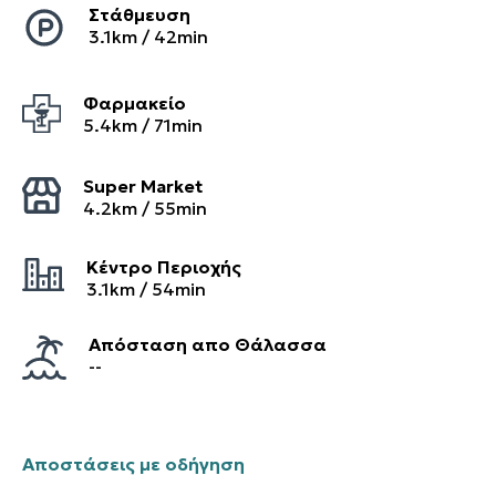
Στάθμευση
3.1
km /
42
min
Φαρμακείο
5.4
km /
71
min
Super Market
4.2
km /
55
min
Κέντρο Περιοχής
3.1
km /
54
min
Απόσταση απο Θάλασσα
--
Αποστάσεις με οδήγηση