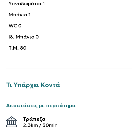
Υπνοδωμάτια
1
Μπάνια
1
WC
0
Ιδ. Μπάνιο
0
T.M.
80
Τι Υπάρχει Κοντά
Αποστάσεις με περπάτημα
Τράπεζα
2.3
km /
30
min