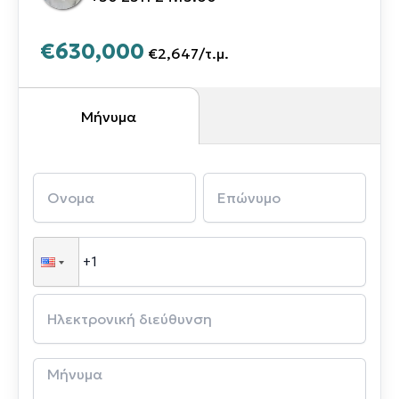
€630,000
€2,647
/
τ.μ.
Μήνυμα