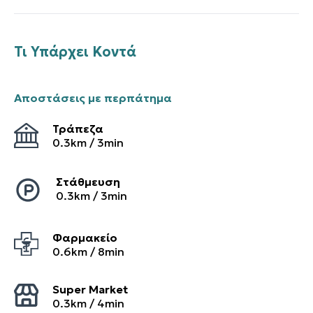
Τι Υπάρχει Κοντά
Αποστάσεις με περπάτημα
Τράπεζα
0.3
km /
3
min
Στάθμευση
0.3
km /
3
min
Φαρμακείο
0.6
km /
8
min
Super Market
0.3
km /
4
min