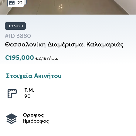
22
ΠΏΛΗΣΗ
#ID
3880
Θεσσαλονίκη
Διαμέρισμα
,
Καλαμαριάς
€195,000
€2,167
/
τ.μ.
Στοιχεία Ακινήτου
T.M.
90
Όροφος
Ημιόροφος