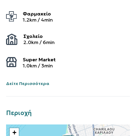
Φαρμακείο
1.2
km /
4
min
Σχολείο
2.0
km /
6
min
Super Market
1.0
km /
3
min
Δείτε Περισσότερα
Περιοχή
+