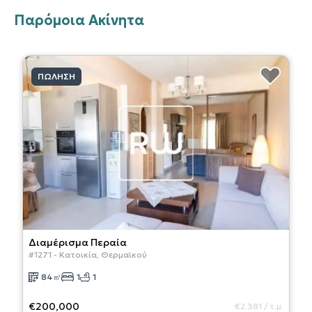
Παρόμοια Ακίνητα
ΠΏΛΗΣΗ
Διαμέρισμα
Περαία
#
1271
-
Κατοικία
,
Θερμαϊκού
84
㎡
1
1
€200,000
€2,381
/
τ.μ.