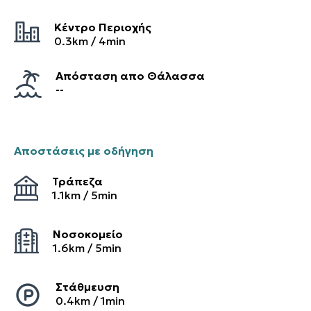
Κέντρο Περιοχής
0.3
km /
4
min
Απόσταση απο Θάλασσα
--
Αποστάσεις με οδήγηση
Τράπεζα
1.1
km /
5
min
Νοσοκομείο
1.6
km /
5
min
Στάθμευση
0.4
km /
1
min