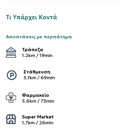
Τι Υπάρχει Κοντά
Αποστάσεις με περπάτημα
Τράπεζα
1.2
km /
19
min
Στάθμευση
5.1
km /
69
min
Φαρμακείο
5.6
km /
73
min
Super Market
1.7
km /
26
min