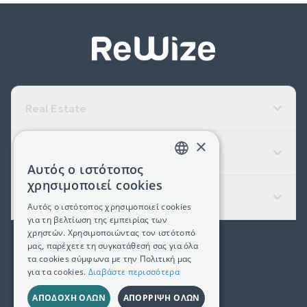
Real Estate
×
Εταιρεία
Αυτός ο ιστότοπος
GREEK
χρησιμοποιεί cookies
Χρήσιμοι Σύνδεσμοι
ENGLISH
Αυτός ο ιστότοπος χρησιμοποιεί cookies
για τη βελτίωση της εμπειρίας των
χρηστών. Χρησιμοποιώντας τον ιστότοπό
μας, παρέχετε τη συγκατάθεσή σας για όλα
(+30) 2311 24.15.60
τα cookies σύμφωνα με την Πολιτική μας
για τα cookies.
Διαβάστε περισσότερα
Facebook
Instagram
LinkedIn
ΑΠΟΔΟΧΉ ΌΛΩΝ
ΑΠΌΡΡΙΨΗ ΌΛΩΝ