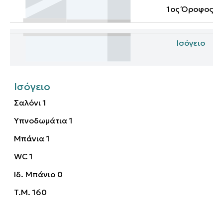
1ος Όροφος
Ισόγειο
Ισόγειο
Σαλόνι
1
Υπνοδωμάτια
1
Μπάνια
1
WC
1
Ιδ. Μπάνιο
0
T.M.
160