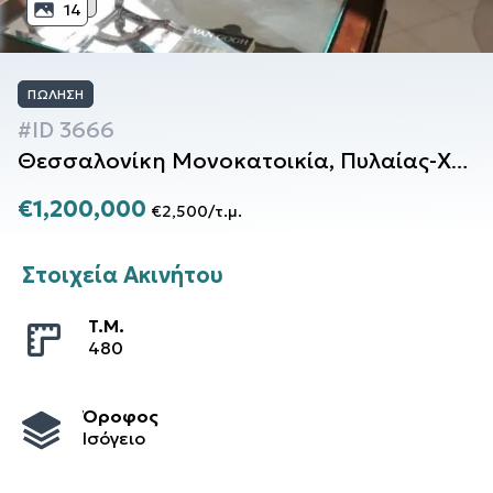
14
ΠΏΛΗΣΗ
#ID
3666
Θεσσαλονίκη
Μονοκατοικία
,
Πυλαίας-Χορτιάτη
€1,200,000
€2,500
/
τ.μ.
Στοιχεία Ακινήτου
T.M.
480
Όροφος
Ισόγειο