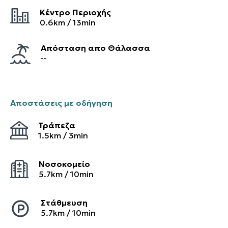
Κέντρο Περιοχής
0.6
km /
13
min
Απόσταση απο Θάλασσα
--
Αποστάσεις με οδήγηση
Τράπεζα
1.5
km /
3
min
Νοσοκομείο
5.7
km /
10
min
Στάθμευση
5.7
km /
10
min