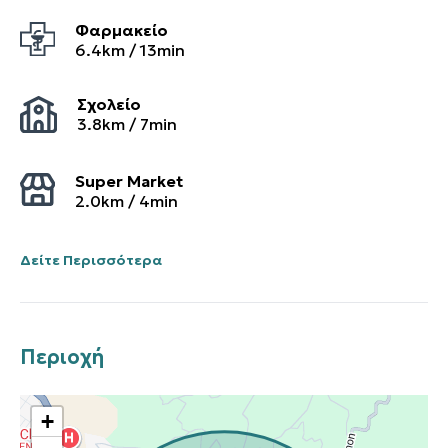
Φαρμακείο
6.4
km /
13
min
Σχολείο
3.8
km /
7
min
Super Market
2.0
km /
4
min
Δείτε Περισσότερα
Περιοχή
+