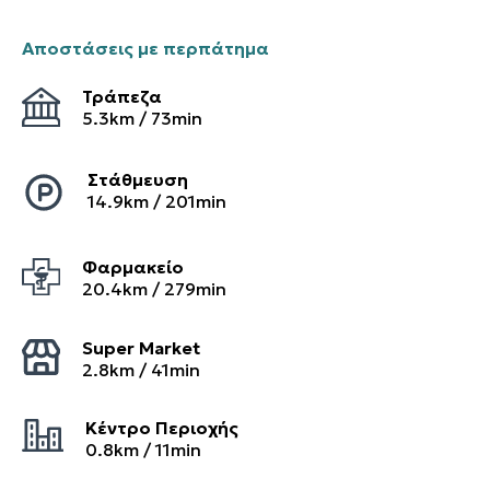
Αποστάσεις με περπάτημα
Τράπεζα
5.3
km /
73
min
Στάθμευση
14.9
km /
201
min
Φαρμακείο
20.4
km /
279
min
Super Market
2.8
km /
41
min
Κέντρο Περιοχής
0.8
km /
11
min