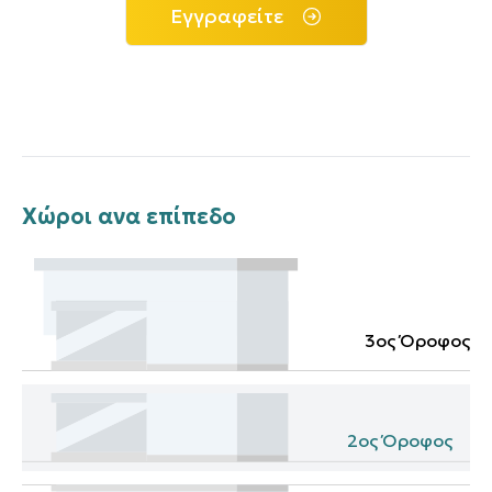
Εγγραφείτε
Χώροι ανα επίπεδο
3ος Όροφος
2ος Όροφος