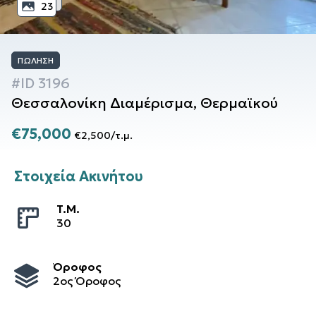
23
ΠΏΛΗΣΗ
#ID
3196
Θεσσαλονίκη
Διαμέρισμα
,
Θερμαϊκού
€75,000
€2,500
/
τ.μ.
Στοιχεία Ακινήτου
T.M.
30
Όροφος
2ος Όροφος