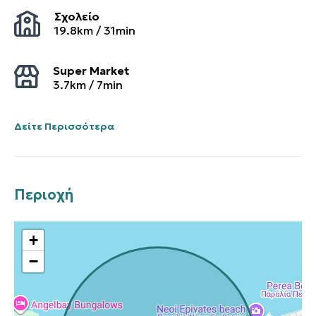
Σχολείο
19.8
km /
31
min
Super Market
3.7
km /
7
min
Δείτε Περισσότερα
Περιοχή
+
−