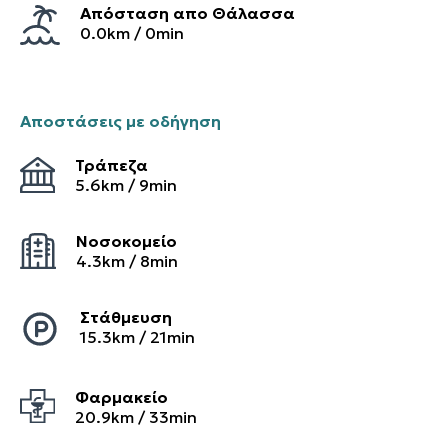
Απόσταση απο Θάλασσα
0.0km / 0min
Αποστάσεις με οδήγηση
Τράπεζα
5.6
km /
9
min
Νοσοκομείο
4.3
km /
8
min
Στάθμευση
15.3
km /
21
min
Φαρμακείο
20.9
km /
33
min