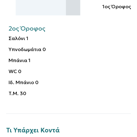
1ος Όροφος
2ος Όροφος
Σαλόνι
1
Υπνοδωμάτια
0
Μπάνια
1
WC
0
Ιδ. Μπάνιο
0
T.M.
30
Τι Υπάρχει Κοντά