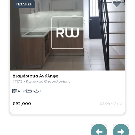
ΠΏΛΗΣΗ
Διαμέρισμα
Ανάληψη
#
1173
-
Κατοικία
,
Θεσσαλονίκης
45
㎡
1
1
€92,000
€2,044
/
τ.μ.