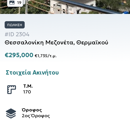
19
ΠΏΛΗΣΗ
#ID
2304
Θεσσαλονίκη
Μεζονέτα
,
Θερμαϊκού
€295,000
€1,735
/
τ.μ.
Στοιχεία Ακινήτου
T.M.
170
Όροφος
2ος Όροφος