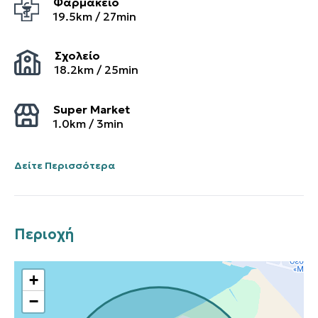
Φαρμακείο
19.5
km /
27
min
Σχολείο
18.2
km /
25
min
Super Market
1.0
km /
3
min
Δείτε Περισσότερα
Περιοχή
+
−