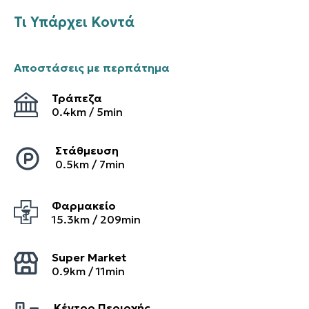
Τι Υπάρχει Κοντά
Αποστάσεις με περπάτημα
Τράπεζα
0.4
km /
5
min
Στάθμευση
0.5
km /
7
min
Φαρμακείο
15.3
km /
209
min
Super Market
0.9
km /
11
min
Κέντρο Περιοχής