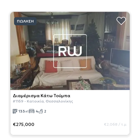
ΠΏΛΗΣΗ
Διαμέρισμα
Κάτω Τούμπα
#
1169
-
Κατοικία
,
Θεσσαλονίκης
133
㎡
4
2
€275,000
€2,068
/
τ.μ.