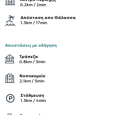
0.2
km /
2
min
Απόσταση απο Θάλασσα
1.3km / 17min
Αποστάσεις με οδήγηση
Τράπεζα
0.8
km /
3
min
Νοσοκομείο
2.1
km /
5
min
Στάθμευση
1.3
km /
4
min