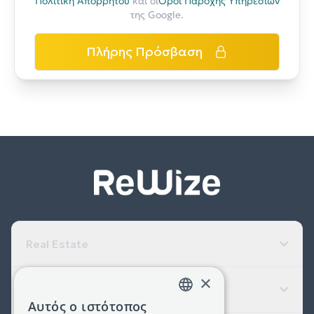
Πολιτική Απορρήτου
και οι
Όροι Παροχής Υπηρεσιών
της Google.
Πλήρης Πρόσβαση
Real Estate
×
Εταιρεία
Αυτός ο ιστότοπος
GREEK