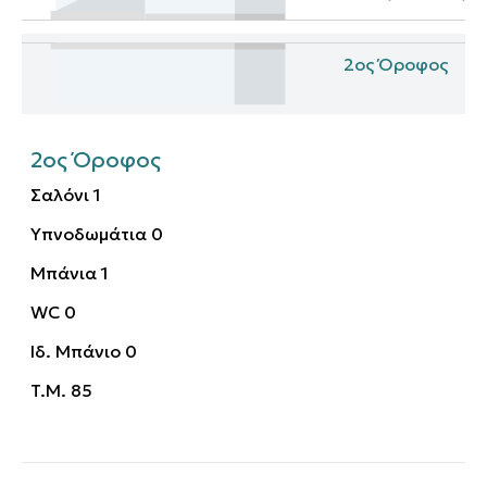
2ος Όροφος
2ος Όροφος
Σαλόνι
1
Υπνοδωμάτια
0
Μπάνια
1
WC
0
Ιδ. Μπάνιο
0
T.M.
85