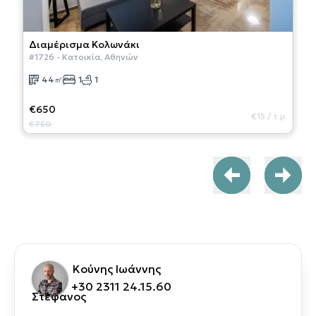
Διαμέρισμα
Κολωνάκι
#
1726
-
Κατοικία
,
Αθηνών
44
㎡
1
1
€650
€15
/
τ.μ.
€750
Κούνης Ιωάννης
+30 2311 24.15.60
Στέφανος