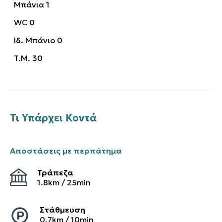
Μπάνια
1
WC
0
Ιδ. Μπάνιο
0
T.M.
30
Τι Υπάρχει Κοντά
Αποστάσεις με περπάτημα
Τράπεζα
1.8
km /
25
min
Στάθμευση
0.7
km /
10
min