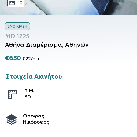
10
ΕΝΟΙΚΊΑΣΗ
#ID
1725
Αθήνα
Διαμέρισμα
,
Αθηνών
€650
€22
/
τ.μ.
Στοιχεία Ακινήτου
T.M.
30
Όροφος
Ημιόροφος