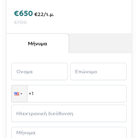
€650
€22
/
τ.μ.
€700
Μήνυμα