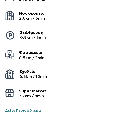
Νοσοκομείο
2.0
km /
6
min
Στάθμευση
0.9
km /
3
min
Φαρμακείο
0.5
km /
2
min
Σχολείο
6.3
km /
10
min
Super Market
2.7
km /
8
min
Δείτε Περισσότερα