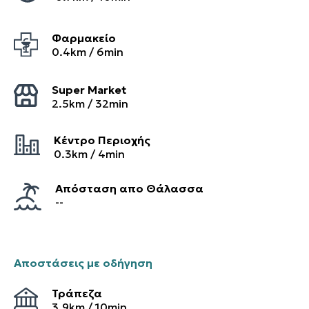
Φαρμακείο
0.4
km /
6
min
Super Market
2.5
km /
32
min
Κέντρο Περιοχής
0.3
km /
4
min
Απόσταση απο Θάλασσα
--
Αποστάσεις με οδήγηση
Τράπεζα
3.9
km /
10
min