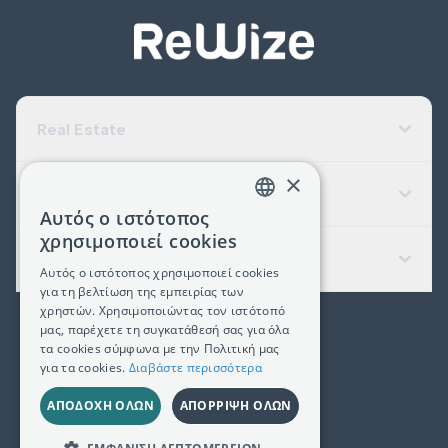
Real Estate
×
Εταιρεία
Αυτός ο ιστότοπος
GREEK
χρησιμοποιεί cookies
Χρήσιμοι Σύνδεσμοι
ENGLISH
Αυτός ο ιστότοπος χρησιμοποιεί cookies
για τη βελτίωση της εμπειρίας των
χρηστών. Χρησιμοποιώντας τον ιστότοπό
μας, παρέχετε τη συγκατάθεσή σας για όλα
(+30) 2311 24.15.60
τα cookies σύμφωνα με την Πολιτική μας
για τα cookies.
Διαβάστε περισσότερα
Facebook
Instagram
LinkedIn
ΑΠΟΔΟΧΉ ΌΛΩΝ
ΑΠΌΡΡΙΨΗ ΌΛΩΝ
Γ.Ε.ΜΗ. 181367406000