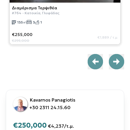
Διαμέρισμα
Τερψιθέα
#
764
-
Κατοικία
,
Γλυφάδας
135
㎡
3
1
€255,000
€1,889
/
τ.μ.
€295,000
Kavarnos Panagiotis
+30 2311 24.15.60
€250,000
€4,237
/
τ.μ.