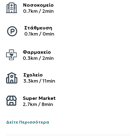
Νοσοκομείο
0.7
km /
2
min
Στάθμευση
0.1
km /
0
min
Φαρμακείο
0.3
km /
2
min
Σχολείο
3.3
km /
11
min
Super Market
2.7
km /
8
min
Δείτε Περισσότερα