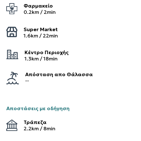
Φαρμακείο
0.2
km /
2
min
Super Market
1.6
km /
22
min
Κέντρο Περιοχής
1.3
km /
18
min
Απόσταση απο Θάλασσα
--
Αποστάσεις με οδήγηση
Τράπεζα
2.2
km /
8
min