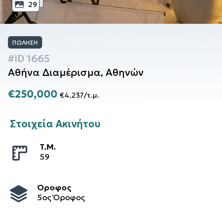
29
ΠΏΛΗΣΗ
#ID
1665
Αθήνα
Διαμέρισμα
,
Αθηνών
€250,000
€4,237
/
τ.μ.
Στοιχεία Ακινήτου
T.M.
59
Όροφος
5ος Όροφος