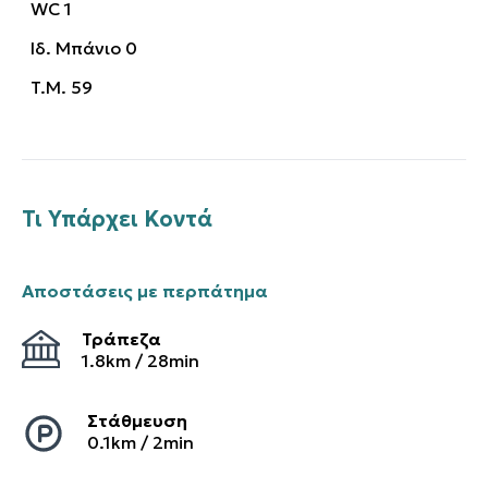
WC
1
Ιδ. Μπάνιο
0
T.M.
59
Τι Υπάρχει Κοντά
Αποστάσεις με περπάτημα
Τράπεζα
1.8
km /
28
min
Στάθμευση
0.1
km /
2
min