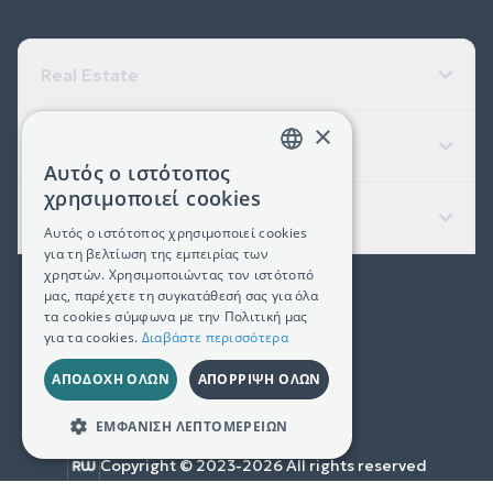
Real Estate
×
Εταιρεία
Αυτός ο ιστότοπος
GREEK
χρησιμοποιεί cookies
Χρήσιμοι Σύνδεσμοι
ENGLISH
Αυτός ο ιστότοπος χρησιμοποιεί cookies
για τη βελτίωση της εμπειρίας των
χρηστών. Χρησιμοποιώντας τον ιστότοπό
μας, παρέχετε τη συγκατάθεσή σας για όλα
(+30) 2311 24.15.60
τα cookies σύμφωνα με την Πολιτική μας
για τα cookies.
Διαβάστε περισσότερα
Facebook
Instagram
LinkedIn
ΑΠΟΔΟΧΉ ΌΛΩΝ
ΑΠΌΡΡΙΨΗ ΌΛΩΝ
Γ.Ε.ΜΗ. 181367406000
ΕΜΦΆΝΙΣΗ ΛΕΠΤΟΜΕΡΕΙΏΝ
Copyright © 2023-
2026
All rights reserved