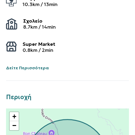
10.3
km /
13
min
Σχολείο
8.7
km /
14
min
Super Market
0.8
km /
2
min
Δείτε Περισσότερα
Περιοχή
+
−