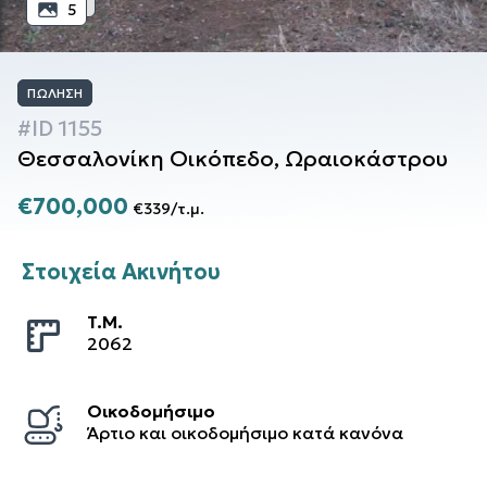
5
ΠΏΛΗΣΗ
#ID
1155
Θεσσαλονίκη
Οικόπεδο
,
Ωραιοκάστρου
€700,000
€339
/
τ.μ.
Στοιχεία Ακινήτου
T.M.
2062
Οικοδομήσιμο
Άρτιο και οικοδομήσιμο κατά κανόνα