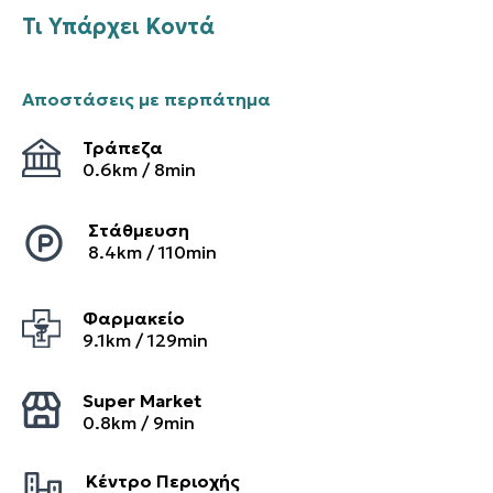
Τι Υπάρχει Κοντά
Αποστάσεις με περπάτημα
Τράπεζα
0.6
km /
8
min
Στάθμευση
8.4
km /
110
min
Φαρμακείο
9.1
km /
129
min
Super Market
0.8
km /
9
min
Κέντρο Περιοχής