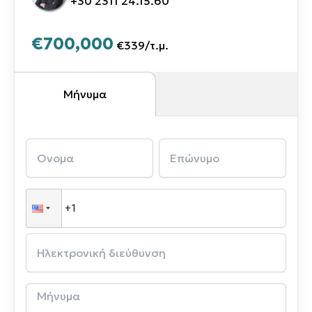
+30 2311 24.15.60
€700,000
€339
/
τ.μ.
Μήνυμα