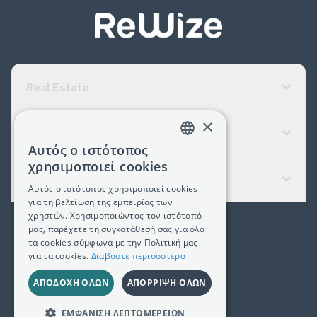
Real Estate
×
Εταιρεία
Αυτός ο ιστότοπος
GREEK
χρησιμοποιεί cookies
Χρήσιμοι Σύνδεσμοι
ENGLISH
Αυτός ο ιστότοπος χρησιμοποιεί cookies
για τη βελτίωση της εμπειρίας των
χρηστών. Χρησιμοποιώντας τον ιστότοπό
μας, παρέχετε τη συγκατάθεσή σας για όλα
(+30) 2311 24.15.60
τα cookies σύμφωνα με την Πολιτική μας
για τα cookies.
Διαβάστε περισσότερα
Facebook
Instagram
LinkedIn
ΑΠΟΔΟΧΉ ΌΛΩΝ
ΑΠΌΡΡΙΨΗ ΌΛΩΝ
Γ.Ε.ΜΗ. 181367406000
ΕΜΦΆΝΙΣΗ ΛΕΠΤΟΜΕΡΕΙΏΝ