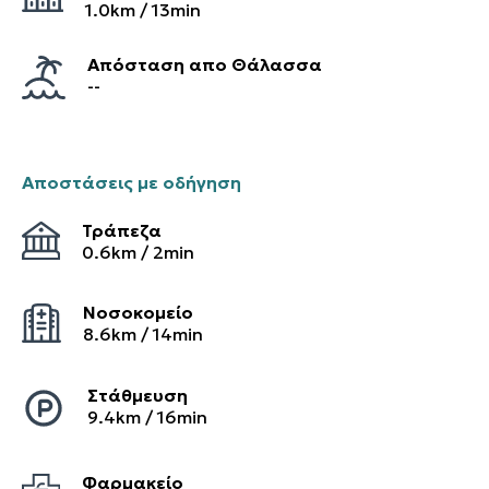
1.0
km /
13
min
Απόσταση απο Θάλασσα
--
Αποστάσεις με οδήγηση
Τράπεζα
0.6
km /
2
min
Νοσοκομείο
8.6
km /
14
min
Στάθμευση
9.4
km /
16
min
Φαρμακείο