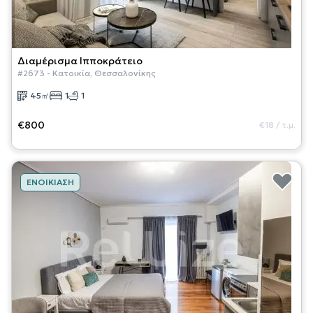
Διαμέρισμα
Ιπποκράτειο
#
2673
-
Κατοικία
,
Θεσσαλονίκης
45
㎡
1
1
€800
€18
/
τ.μ.
ΕΝΟΙΚΊΑΣΗ