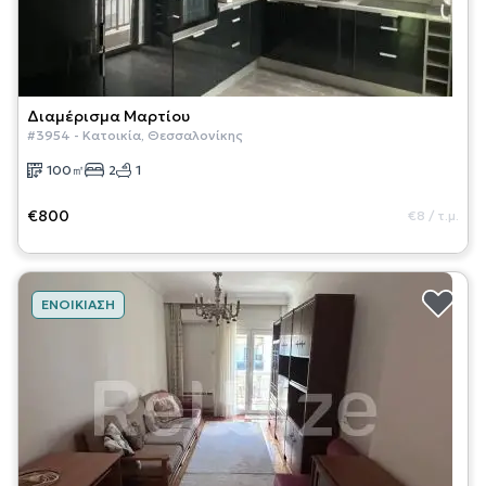
Διαμέρισμα
Μαρτίου
#
3954
-
Κατοικία
,
Θεσσαλονίκης
100
㎡
2
1
€800
€8
/
τ.μ.
ΕΝΟΙΚΊΑΣΗ