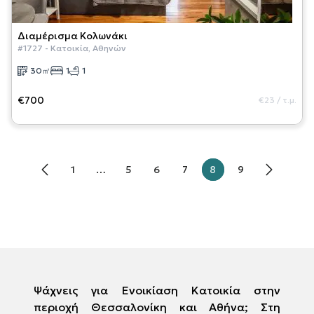
Διαμέρισμα
Κολωνάκι
#
1727
-
Κατοικία
,
Αθηνών
30
㎡
1
1
€700
€23
/
τ.μ.
1
…
5
6
7
8
9
Ψάχνεις για Ενοικίαση Κατοικία στην
περιοχή Θεσσαλονίκη και Αθήνα; Στη