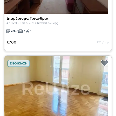
Διαμέρισμα
Τριανδρία
#
3878
-
Κατοικία
,
Θεσσαλονίκης
65
㎡
2
1
€700
€11
/
τ.μ.
ΕΝΟΙΚΊΑΣΗ