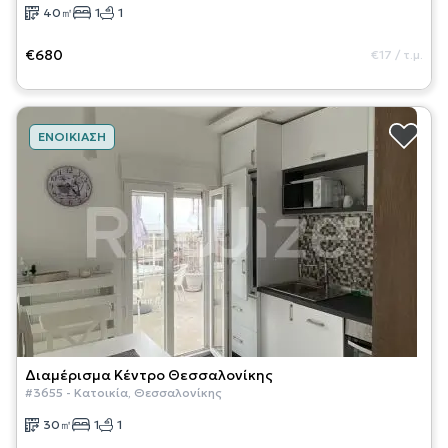
40
㎡
1
1
€680
€17
/
τ.μ.
ΕΝΟΙΚΊΑΣΗ
Διαμέρισμα
Κέντρο Θεσσαλονίκης
#
3655
-
Κατοικία
,
Θεσσαλονίκης
30
㎡
1
1