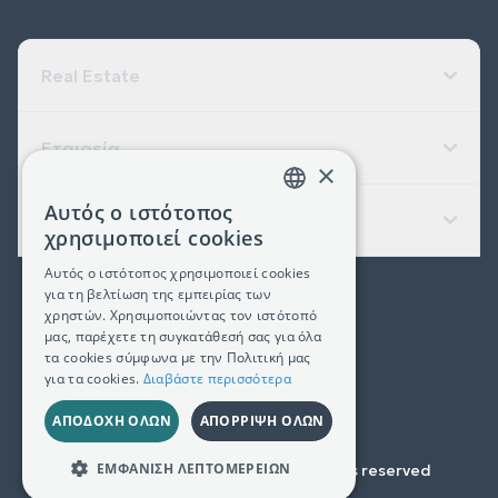
Real Estate
Εταιρεία
×
Αυτός ο ιστότοπος
Χρήσιμοι Σύνδεσμοι
GREEK
χρησιμοποιεί cookies
ENGLISH
Αυτός ο ιστότοπος χρησιμοποιεί cookies
για τη βελτίωση της εμπειρίας των
(+30) 2311 24.15.60
χρηστών. Χρησιμοποιώντας τον ιστότοπό
μας, παρέχετε τη συγκατάθεσή σας για όλα
Facebook
Instagram
LinkedIn
τα cookies σύμφωνα με την Πολιτική μας
για τα cookies.
Διαβάστε περισσότερα
Γ.Ε.ΜΗ. 181367406000
ΑΠΟΔΟΧΉ ΌΛΩΝ
ΑΠΌΡΡΙΨΗ ΌΛΩΝ
ΕΜΦΆΝΙΣΗ ΛΕΠΤΟΜΕΡΕΙΏΝ
Copyright © 2023-
2026
All rights reserved