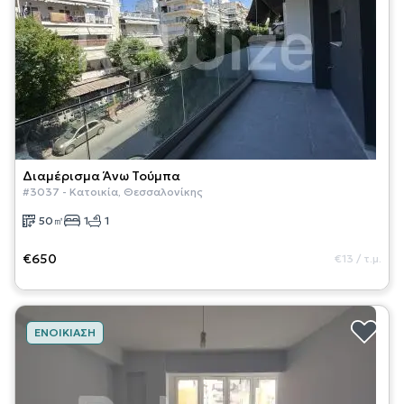
Διαμέρισμα
Άνω Τούμπα
#
3037
-
Κατοικία
,
Θεσσαλονίκης
50
㎡
1
1
€650
€13
/
τ.μ.
ΕΝΟΙΚΊΑΣΗ