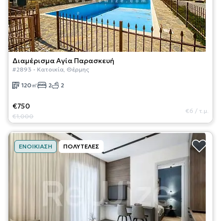
Διαμέρισμα
Αγία Παρασκευή
#
2893
-
Κατοικία
,
Θέρμης
120
㎡
2
2
€750
€6
/
τ.μ.
€1,000
ΕΝΟΙΚΊΑΣΗ
ΠΟΛΥΤΕΛΈΣ