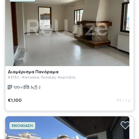
Διαμέρισμα
Πανόραμα
#
3132
-
Κατοικία
,
Πυλαίας-Χορτιάτη
120
㎡
3
2
€1,100
€9
/
τ.μ.
ΕΝΟΙΚΊΑΣΗ