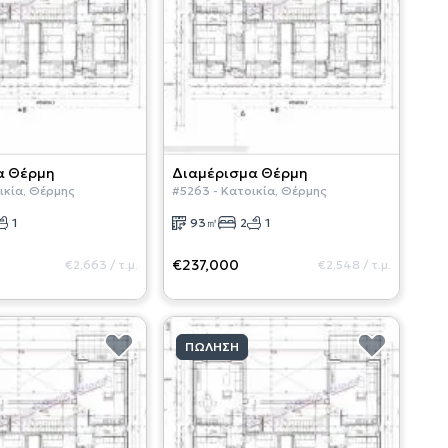
α
Θέρμη
Διαμέρισμα
Θέρμη
ικία
,
Θέρμης
#
5263
-
Κατοικία
,
Θέρμης
1
93
㎡
2
1
€237,000
€2,663
/
τ.μ.
€2,548
/
τ.μ.
ΠΏΛΗΣΗ