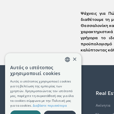
Ψάχνεις για Π
διαθέτουμε τη 
Θεσσαλονίκη κα
χαρακτηριστικά
γρήγορα το ιδ
προϋπολογισμ
καλύπτοντας κάθ
×
Αυτός ο ιστότοπος
GREEK
χρησιμοποιεί cookies
ENGLISH
Αυτός ο ιστότοπος χρησιμοποιεί cookies
για τη βελτίωση της εμπειρίας των
χρηστών. Χρησιμοποιώντας τον ιστότοπό
Real Es
μας, παρέχετε τη συγκατάθεσή σας για όλα
τα cookies σύμφωνα με την Πολιτική μας
Ακίνητα
για τα cookies.
Διαβάστε περισσότερα
(+30) 2311 24.15.60