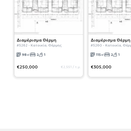
Διαμέρισμα
Θέρμη
Διαμέρισμα
Θέρμη
#
5262
-
Κατοικία
,
Θέρμης
#
5260
-
Κατοικία
,
Θέρ
98
㎡
2
1
115
㎡
2
1
€250,000
€305,000
€2,551
/
τ.μ.