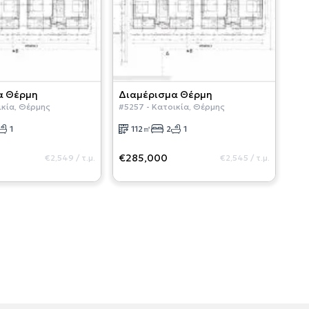
α
Θέρμη
Διαμέρισμα
Θέρμη
ικία
,
Θέρμης
#
5257
-
Κατοικία
,
Θέρμης
1
112
㎡
2
1
€285,000
€2,549
/
τ.μ.
€2,545
/
τ.μ.