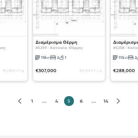
Διαμέρισμα
Θέρμη
Διαμέρισμ
μης
#
5259
-
Κατοικία
,
Θέρμης
#
5258
-
Κατο
116
㎡
2
1
113
㎡
2
€307,000
€288,000
€2,652
/
τ.μ.
€2,647
/
τ.μ.
1
…
4
5
6
…
14