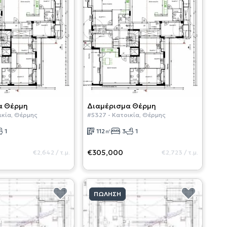
α
Θέρμη
Διαμέρισμα
Θέρμη
ικία
,
Θέρμης
#
5327
-
Κατοικία
,
Θέρμης
1
112
㎡
3
1
€305,000
€2,642
/
τ.μ.
€2,723
/
τ.μ.
ΠΏΛΗΣΗ