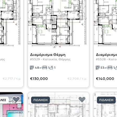
Διαμέρισμα
Θέρμη
Διαμέρισμ
μης
#
5329
-
Κατοικία
,
Θέρμης
#
5328
-
Κατο
48
㎡
1
1
53
㎡
1
€130,000
€140,000
€2,717
/
τ.μ.
€2,708
/
τ.μ.
ΛΈΣ
ΠΏΛΗΣΗ
ΠΏΛΗΣΗ