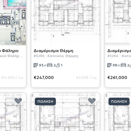
ό Φάληρο
Διαμέρισμα
Θέρμη
Διαμέρισμ
ιού Φαλήρου
#
5265
-
Κατοικία
,
Θέρμης
#
5264
-
Κατο
93
㎡
2
1
98
㎡
2
€247,000
€261,000
€4,200
/
τ.μ.
€2,656
/
τ.μ.
ΠΏΛΗΣΗ
ΠΏΛΗΣΗ