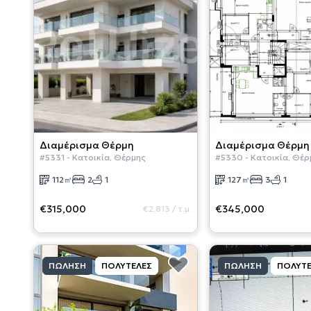
Διαμέρισμα
Θέρμη
Διαμέρισμα
Θέρμη
#
5331
-
Κατοικία
,
Θέρμης
#
5330
-
Κατοικία
,
Θέρ
112
㎡
2
1
127
㎡
3
1
€315,000
€345,000
€2,813
/
τ.μ.
ΠΏΛΗΣΗ
ΠΟΛΥΤΕΛΈΣ
ΠΏΛΗΣΗ
ΠΟΛΥΤΕ