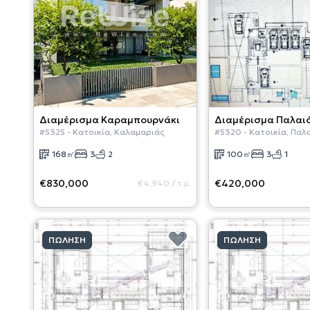
Διαμέρισμα
Καραμπουρνάκι
Διαμέρισμα
Παλαι
#
5325
-
Κατοικία
,
Καλαμαριάς
#
5320
-
Κατοικία
,
Παλα
168
㎡
3
2
100
㎡
3
1
€830,000
€420,000
€4,940
/
τ.μ.
ΠΏΛΗΣΗ
ΠΏΛΗΣΗ