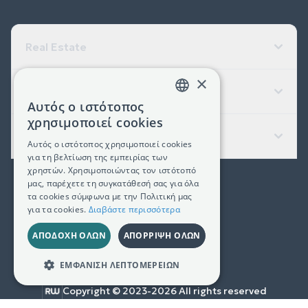
Real Estate
×
Εταιρεία
Αυτός ο ιστότοπος
GREEK
χρησιμοποιεί cookies
ENGLISH
Χρήσιμοι Σύνδεσμοι
Αυτός ο ιστότοπος χρησιμοποιεί cookies
για τη βελτίωση της εμπειρίας των
χρηστών. Χρησιμοποιώντας τον ιστότοπό
μας, παρέχετε τη συγκατάθεσή σας για όλα
(+30) 2311 24.15.60
τα cookies σύμφωνα με την Πολιτική μας
για τα cookies.
Διαβάστε περισσότερα
Facebook
Instagram
LinkedIn
ΑΠΟΔΟΧΉ ΌΛΩΝ
ΑΠΌΡΡΙΨΗ ΌΛΩΝ
Γ.Ε.ΜΗ. 181367406000
ΕΜΦΆΝΙΣΗ ΛΕΠΤΟΜΕΡΕΙΏΝ
Copyright © 2023-
2026
All rights reserved