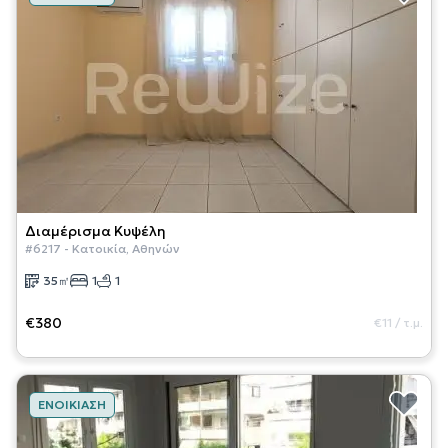
Διαμέρισμα
Κυψέλη
#
6217
-
Κατοικία
,
Αθηνών
35
㎡
1
1
€380
€11
/
τ.μ.
ΕΝΟΙΚΊΑΣΗ