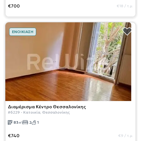
€700
€18
/
τ.μ.
ΕΝΟΙΚΊΑΣΗ
Διαμέρισμα
Κέντρο Θεσσαλονίκης
#
6229
-
Κατοικία
,
Θεσσαλονίκης
83
㎡
2
1
€740
€9
/
τ.μ.