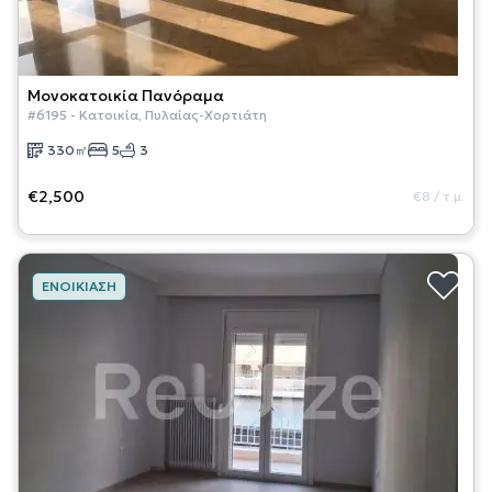
Μονοκατοικία
Πανόραμα
#
6195
-
Κατοικία
,
Πυλαίας-Χορτιάτη
330
㎡
5
3
€2,500
€8
/
τ.μ.
ΕΝΟΙΚΊΑΣΗ