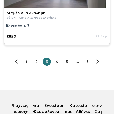
Διαμέρισμα
Ανάληψη
#
6194
-
Κατοικία
,
Θεσσαλονίκης
95
㎡
3
1
€850
€9
/
τ.μ.
1
2
3
4
5
…
8
Ψάχνεις για Ενοικίαση Κατοικία στην
περιοχή Θεσσαλονίκη και Αθήνα; Στη