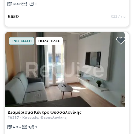
30
㎡
1
1
€650
€22
/
τ.μ.
ΕΝΟΙΚΊΑΣΗ
ΠΟΛΥΤΕΛΈΣ
Διαμέρισμα
Κέντρο Θεσσαλονίκης
#
6237
-
Κατοικία
,
Θεσσαλονίκης
40
㎡
1
1