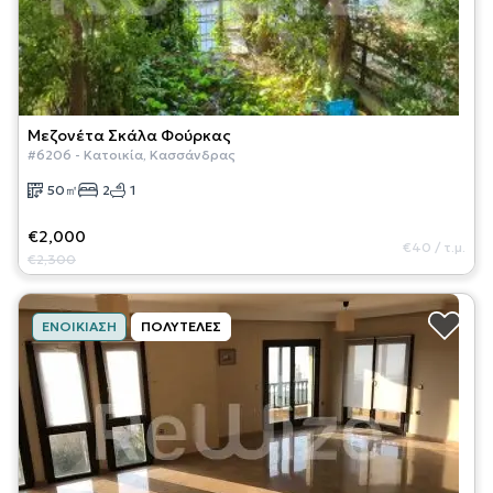
Μεζονέτα
Σκάλα Φούρκας
#
6206
-
Κατοικία
,
Κασσάνδρας
50
㎡
2
1
€2,000
€40
/
τ.μ.
€2,300
ΕΝΟΙΚΊΑΣΗ
ΠΟΛΥΤΕΛΈΣ