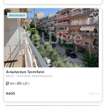
ΕΝΟΙΚΊΑΣΗ
Διαμέρισμα
Τριανδρία
#
6227
-
Κατοικία
,
Θεσσαλονίκης
80
㎡
2
1
€600
€8
/
τ.μ.