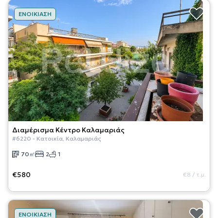
ΕΝΟΙΚΊΑΣΗ
Διαμέρισμα
Κέντρο Καλαμαριάς
#
6220
-
Κατοικία
,
Καλαμαριάς
70
㎡
2
1
€580
€8
/
τ.μ.
ΕΝΟΙΚΊΑΣΗ