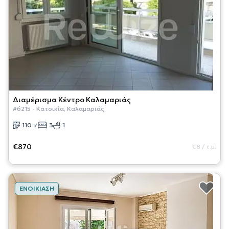
Διαμέρισμα
Κέντρο Καλαμαριάς
#
6215
-
Κατοικία
,
Καλαμαριάς
110
㎡
3
1
€870
€8
/
τ.μ.
ΕΝΟΙΚΊΑΣΗ