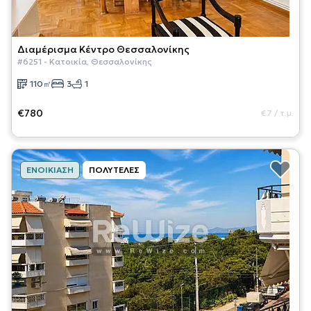
Διαμέρισμα
Κέντρο Θεσσαλονίκης
#
6251
-
Κατοικία
,
Θεσσαλονίκης
110
㎡
3
1
€780
€7
/
τ.μ.
ΕΝΟΙΚΊΑΣΗ
ΠΟΛΥΤΕΛΈΣ