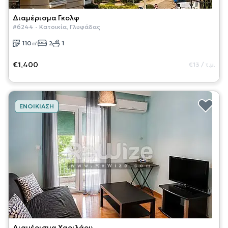
Διαμέρισμα
Γκολφ
#
6244
-
Κατοικία
,
Γλυφάδας
110
㎡
2
1
€1,400
€13
/
τ.μ.
ΕΝΟΙΚΊΑΣΗ
Διαμέρισμα
Χαριλάου