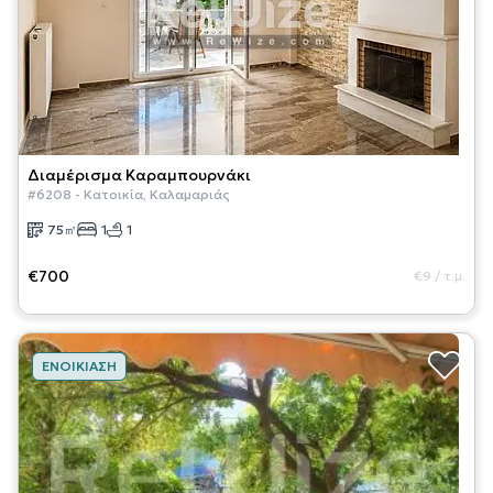
Διαμέρισμα
Καραμπουρνάκι
#
6208
-
Κατοικία
,
Καλαμαριάς
75
㎡
1
1
€700
€9
/
τ.μ.
ΕΝΟΙΚΊΑΣΗ