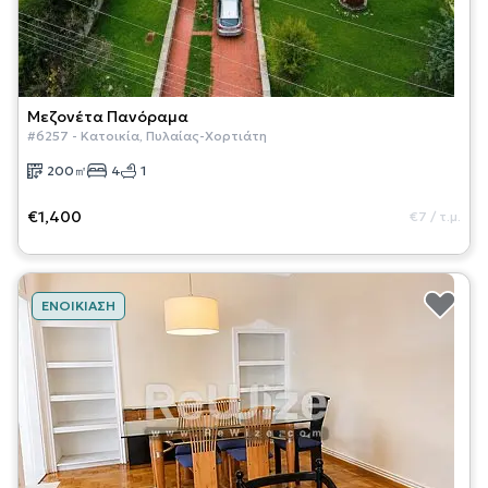
Μεζονέτα
Πανόραμα
#
6257
-
Κατοικία
,
Πυλαίας-Χορτιάτη
200
㎡
4
1
€1,400
€7
/
τ.μ.
ΕΝΟΙΚΊΑΣΗ