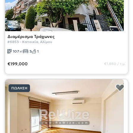
Διαμέρισμα
Τράχωνες
#
6853
-
Κατοικία
,
Αλίμου
107
㎡
3
1
€199,000
€1,860
/
τ.μ.
ΠΏΛΗΣΗ