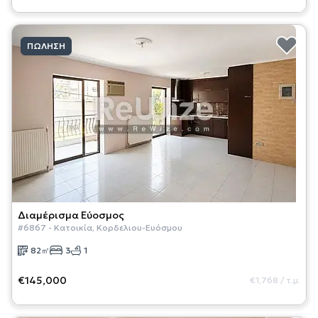
ΠΏΛΗΣΗ
Διαμέρισμα
Εύοσμος
#
6867
-
Κατοικία
,
Κορδελιου-Ευόσμου
82
㎡
3
1
€145,000
€1,768
/
τ.μ.