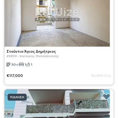
Στούντιο
Άγιος Δημήτριος
#
6859
-
Κατοικία
,
Θεσσαλονίκης
30
㎡
1
1
€117,000
€3,900
/
τ.μ.
ΠΏΛΗΣΗ