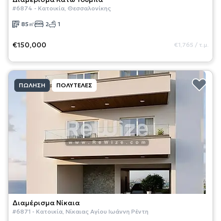
#
6874
-
Κατοικία
,
Θεσσαλονίκης
85
㎡
2
1
€150,000
€1,765
/
τ.μ.
ΠΏΛΗΣΗ
ΠΟΛΥΤΕΛΈΣ
Διαμέρισμα
Νίκαια
#
6871
-
Κατοικία
,
Νίκαιας Αγίου Ιωάννη Ρέντη