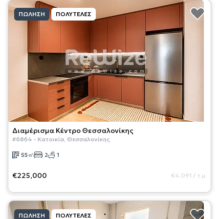
ΠΏΛΗΣΗ
ΠΟΛΥΤΕΛΈΣ
Διαμέρισμα
Κέντρο Θεσσαλονίκης
#
6864
-
Κατοικία
,
Θεσσαλονίκης
55
㎡
2
1
€225,000
€4,091
/
τ.μ.
ΠΏΛΗΣΗ
ΠΟΛΥΤΕΛΈΣ