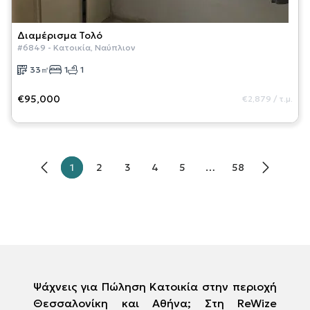
Διαμέρισμα
Τολό
#
6849
-
Κατοικία
,
Ναύπλιον
33
㎡
1
1
€95,000
€2,879
/
τ.μ.
1
2
3
4
5
…
58
Ψάχνεις για Πώληση Κατοικία στην περιοχή
Θεσσαλονίκη και Αθήνα; Στη ReWize