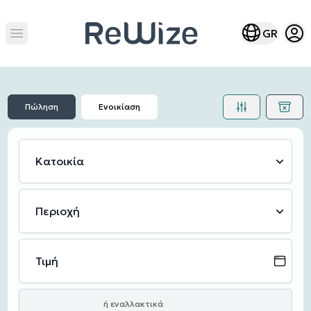
Open
Open lang m
GR
Open main menu
Πώληση
Ενοικίαση
Κατοικία
Περιοχή
Τιμή
ή εναλλακτικά