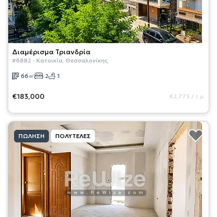
Διαμέρισμα
Τριανδρία
#
6882
-
Κατοικία
,
Θεσσαλονίκης
66
㎡
2
1
€183,000
€2,773
/
τ.μ.
ΠΏΛΗΣΗ
ΠΟΛΥΤΕΛΈΣ