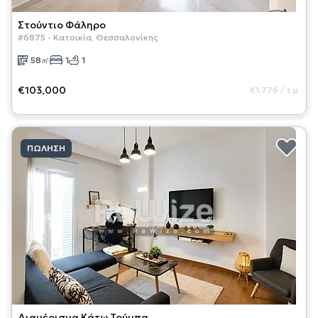
Στούντιο
Φάληρο
#
6875
-
Κατοικία
,
Θεσσαλονίκης
58
㎡
1
1
€103,000
€1,776
/
τ.μ.
ΠΏΛΗΣΗ
Διαμέρισμα
Κάτω Τούμπα