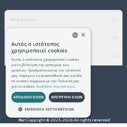
Real Estate
×
Εταιρεία
Αυτός ο ιστότοπος
GREEK
χρησιμοποιεί cookies
ENGLISH
Χρήσιμοι Σύνδεσμοι
Αυτός ο ιστότοπος χρησιμοποιεί cookies
για τη βελτίωση της εμπειρίας των
χρηστών. Χρησιμοποιώντας τον ιστότοπό
μας, παρέχετε τη συγκατάθεσή σας για όλα
(+30) 2311 24.15.60
τα cookies σύμφωνα με την Πολιτική μας
για τα cookies.
Διαβάστε περισσότερα
Facebook
Instagram
LinkedIn
ΑΠΟΔΟΧΉ ΌΛΩΝ
ΑΠΌΡΡΙΨΗ ΌΛΩΝ
Γ.Ε.ΜΗ. 181367406000
ΕΜΦΆΝΙΣΗ ΛΕΠΤΟΜΕΡΕΙΏΝ
Copyright © 2023-
2026
All rights reserved