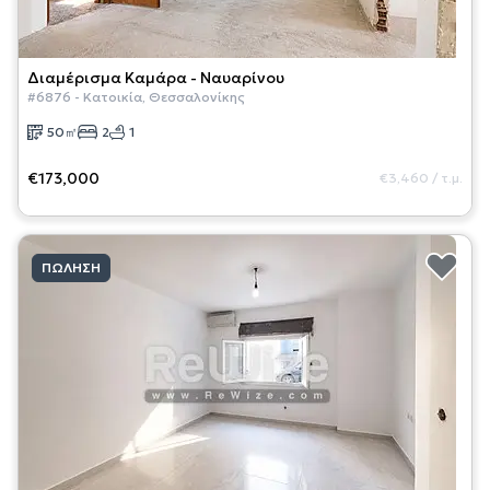
Διαμέρισμα
Καμάρα - Ναυαρίνου
#
6876
-
Κατοικία
,
Θεσσαλονίκης
50
㎡
2
1
€173,000
€3,460
/
τ.μ.
ΠΏΛΗΣΗ