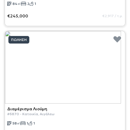
84
㎡
2
1
€245,000
€2,917
/
τ.μ.
ΠΏΛΗΣΗ
Διαμέρισμα
Λιούμη
#
6870
-
Κατοικία
,
Αιγάλεω
58
㎡
1
1