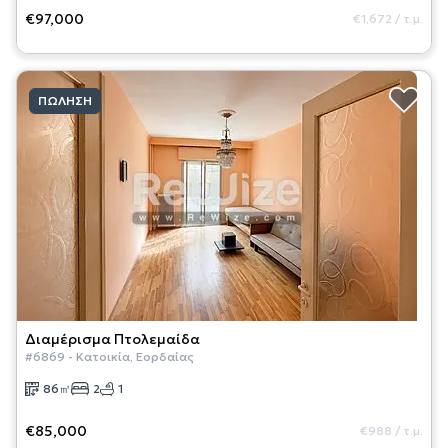
€97,000
€1,672
/
τ.μ.
ΠΏΛΗΣΗ
Διαμέρισμα
Πτολεμαίδα
#
6869
-
Κατοικία
,
Εορδαίας
86
㎡
2
1
€85,000
€988
/
τ.μ.