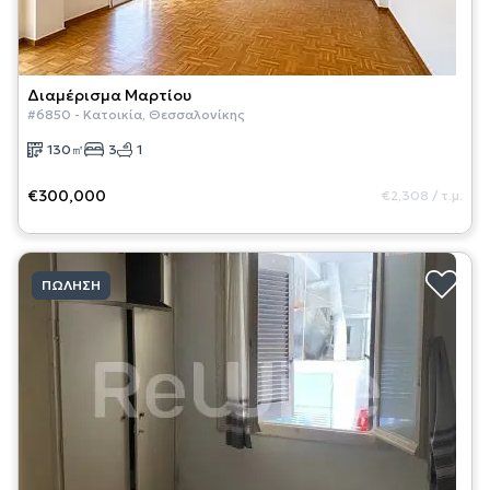
Διαμέρισμα
Μαρτίου
#
6850
-
Κατοικία
,
Θεσσαλονίκης
130
㎡
3
1
€300,000
€2,308
/
τ.μ.
ΠΏΛΗΣΗ