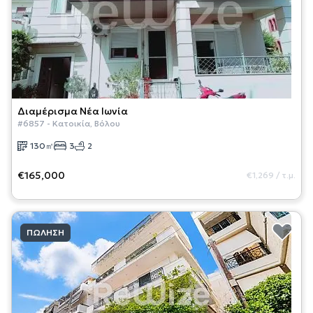
Διαμέρισμα
Νέα Ιωνία
#
6857
-
Κατοικία
,
Βόλου
130
㎡
3
2
€165,000
€1,269
/
τ.μ.
ΠΏΛΗΣΗ