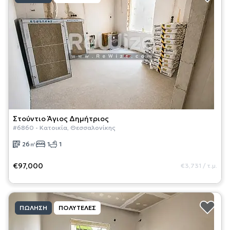
Στούντιο
Άγιος Δημήτριος
#
6860
-
Κατοικία
,
Θεσσαλονίκης
26
㎡
1
1
€97,000
€3,731
/
τ.μ.
ΠΏΛΗΣΗ
ΠΟΛΥΤΕΛΈΣ