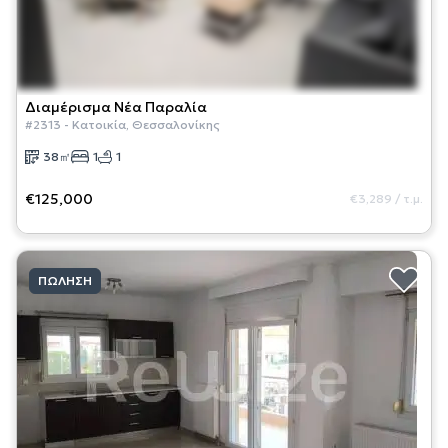
Διαμέρισμα
Νέα Παραλία
#
2313
-
Κατοικία
,
Θεσσαλονίκης
38
㎡
1
1
€125,000
€3,289
/
τ.μ.
ΠΏΛΗΣΗ