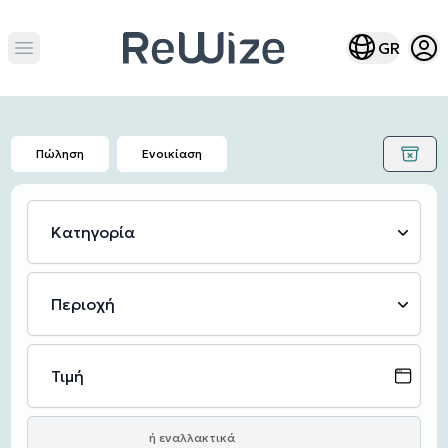
Open
Open lang m
GR
Open main menu
Πώληση
Ενοικίαση
Κατηγορία
Περιοχή
Τιμή
ή εναλλακτικά