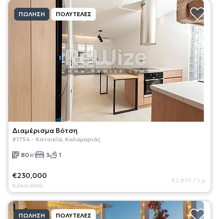
ΠΏΛΗΣΗ
ΠΟΛΥΤΕΛΈΣ
Διαμέρισμα
Βότση
#
1754
-
Κατοικία
,
Καλαμαριάς
80
㎡
3
1
€230,000
€2,875
/
τ.μ.
€240,000
ΠΏΛΗΣΗ
ΠΟΛΥΤΕΛΈΣ