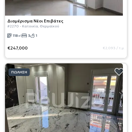
Διαμέρισμα
Νέοι Επιβάτες
#
2270
-
Κατοικία
,
Θερμαϊκού
118
㎡
3
1
€247,000
€2,093
/
τ.μ.
ΠΏΛΗΣΗ