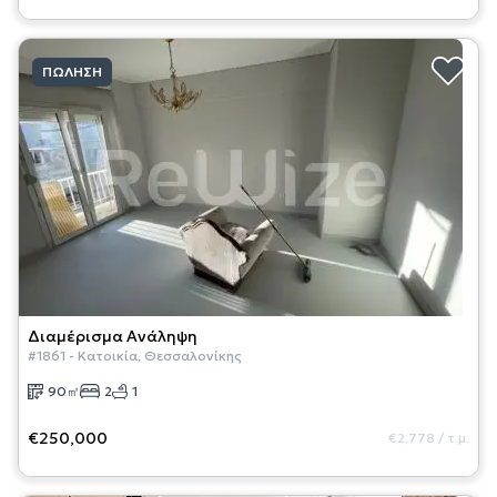
ΠΏΛΗΣΗ
Διαμέρισμα
Ανάληψη
#
1861
-
Κατοικία
,
Θεσσαλονίκης
90
㎡
2
1
€250,000
€2,778
/
τ.μ.