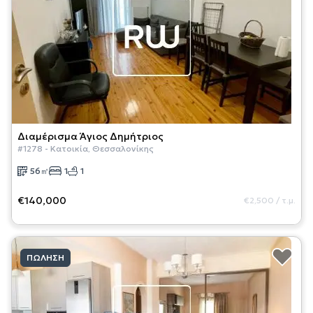
Διαμέρισμα
Άγιος Δημήτριος
#
1278
-
Κατοικία
,
Θεσσαλονίκης
56
㎡
1
1
€140,000
€2,500
/
τ.μ.
ΠΏΛΗΣΗ