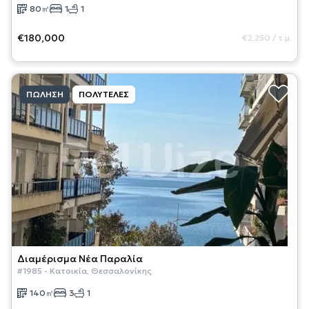
80
㎡
1
1
€180,000
€2,250
/
τ.μ.
ΠΏΛΗΣΗ
ΠΟΛΥΤΕΛΈΣ
Διαμέρισμα
Νέα Παραλία
#
1985
-
Κατοικία
,
Θεσσαλονίκης
140
㎡
3
1