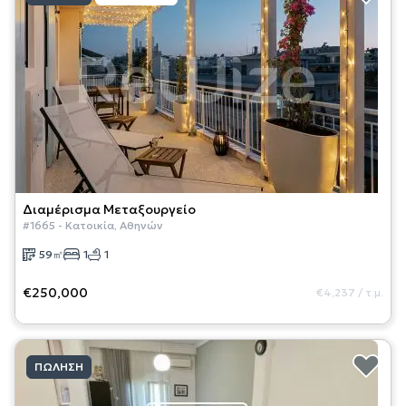
Διαμέρισμα
Μεταξουργείο
#
1665
-
Κατοικία
,
Αθηνών
59
㎡
1
1
€250,000
€4,237
/
τ.μ.
ΠΏΛΗΣΗ