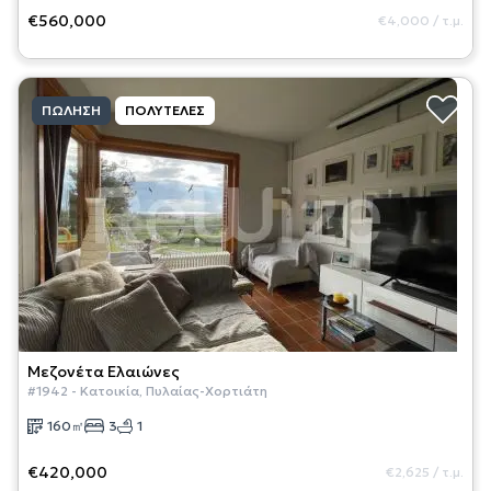
€560,000
€4,000
/
τ.μ.
ΠΏΛΗΣΗ
ΠΟΛΥΤΕΛΈΣ
Μεζονέτα
Ελαιώνες
#
1942
-
Κατοικία
,
Πυλαίας-Χορτιάτη
160
㎡
3
1
€420,000
€2,625
/
τ.μ.