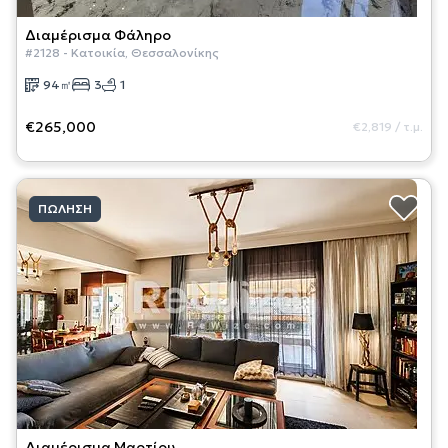
Διαμέρισμα
Φάληρο
#
2128
-
Κατοικία
,
Θεσσαλονίκης
94
㎡
3
1
€265,000
€2,819
/
τ.μ.
ΠΏΛΗΣΗ
Διαμέρισμα
Μαρτίου