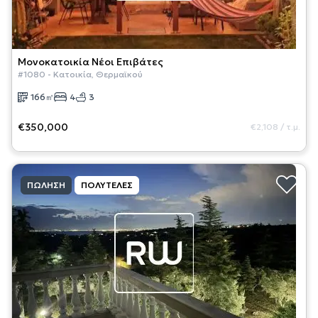
Μονοκατοικία
Νέοι Επιβάτες
#
1080
-
Κατοικία
,
Θερμαϊκού
166
㎡
4
3
€350,000
€2,108
/
τ.μ.
ΠΏΛΗΣΗ
ΠΟΛΥΤΕΛΈΣ