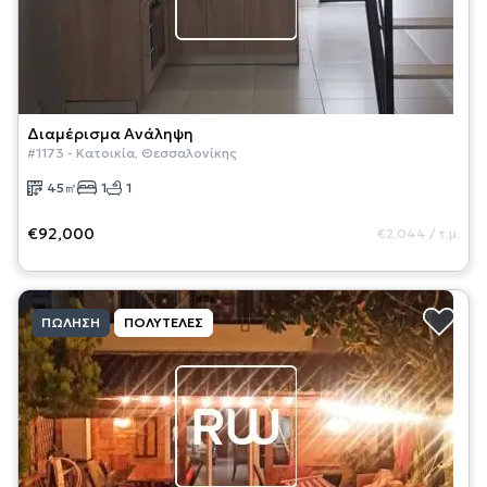
Διαμέρισμα
Ανάληψη
#
1173
-
Κατοικία
,
Θεσσαλονίκης
45
㎡
1
1
€92,000
€2,044
/
τ.μ.
ΠΏΛΗΣΗ
ΠΟΛΥΤΕΛΈΣ